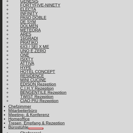
GENESIS
FORTYFIVE-NINETY
ELECTA
INFINITY
PASO DOBLE
DE SYM
DOLMEN
METEORA
ARES
16GRADI
PRATIKO
6X3 / SEI X ME
UNO E ZERO
ONE
ISIXTY
ATTIVA
HYPE
HOTEL CONCEPT
RESIDENCE
MINI CUCINE
EDISON Rezeption
C.I.H.Y Rezeption
BENGENTILE Rezeption
TWIST Rezeption
CIAO PIÙ Rezeption
Chefzimmer
Mitarbeiterbüro
Meeting- & Konferenz
Homeoffice
Tresen, Empfang & Rezeption
Bürostühle