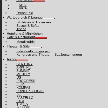
Chefsessel
NESI
RICA
Drehstühle
Wartebereich & Lounge
Sitzbänke & Traversen
Sessel & Sofas
Tische
Hotellerie & Miniküchen
Cafe & Restaurant
Metallstühle
Theater & Säle
Individuelle Lösungen
Kongress und Theater – Saalbestuhlungen
Archiv
CENTURY
ARKITRE
SUMMIT
MEDLEY
US
PROGRESS
ZEUS
KOMPAS
PRAKTIKO LIGHT
BE
PASTELLO
IDEA
TIMELY
MASTER