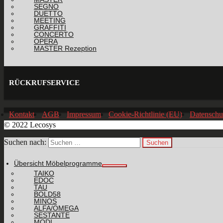
SEGNO
DUETTO
MEETING
GRAFFITI
CONCERTO
OPERA
MASTER Rezeption
RÜCKRUFSERVICE
Kontakt
AGB
Impressum
Cookie-Richtlinie (EU)
Datenschu
© 2022 Lecosys
Suchen nach:
Übersicht Möbelprogramme
TAIKO
EDOC
TAU
BOLD58
MINOS
ALFA/OMEGA
SESTANTE
MODI