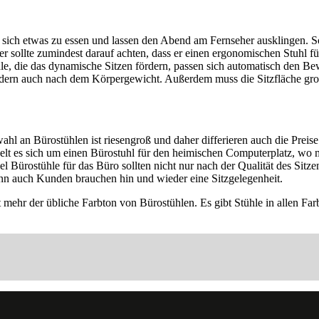
ich etwas zu essen und lassen den Abend am Fernseher ausklingen. S
der sollte zumindest darauf achten, dass er einen ergonomischen Stuhl 
le, die das dynamische Sitzen fördern, passen sich automatisch den Bew
sondern auch nach dem Körpergewicht. Außerdem muss die Sitzfläche gro
ahl an Bürostühlen ist riesengroß und daher differieren auch die Preis
elt es sich um einen Bürostuhl für den heimischen Computerplatz, wo m
l Bürostühle für das Büro sollten nicht nur nach der Qualität des Sitze
denn auch Kunden brauchen hin und wieder eine Sitzgelegenheit.
t mehr der übliche Farbton von Bürostühlen. Es gibt Stühle in allen 