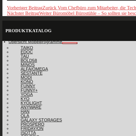
Vorheriger Beitrag
Zurück
Vom Chefbüro zum Mitarbeiter, die Techn
Nächster Beitrag
Weiter
Büromöbel Bürostühle – So sollten sie besc
PRODUKTKATALOG
Übersicht Möbelprogramme
TAIKO
EDOC
TAU
BOLD58
MINOS
ALFA/OMEGA
SESTANTE
MODI
KONO
FUNNY
FUNNY+
YOGA
KYO
KYOLIGHT
ANYWARE
HAN
OLA
GALAXY STORAGES
PROSPERO
FRIDAY/ON
ISOTTA