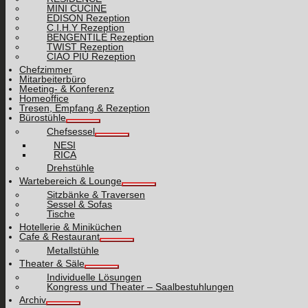
MINI CUCINE
EDISON Rezeption
C.I.H.Y Rezeption
BENGENTILE Rezeption
TWIST Rezeption
CIAO PIÙ Rezeption
Chefzimmer
Mitarbeiterbüro
Meeting- & Konferenz
Homeoffice
Tresen, Empfang & Rezeption
Bürostühle
Chefsessel
NESI
RICA
Drehstühle
Wartebereich & Lounge
Sitzbänke & Traversen
Sessel & Sofas
Tische
Hotellerie & Miniküchen
Cafe & Restaurant
Metallstühle
Theater & Säle
Individuelle Lösungen
Kongress und Theater – Saalbestuhlungen
Archiv