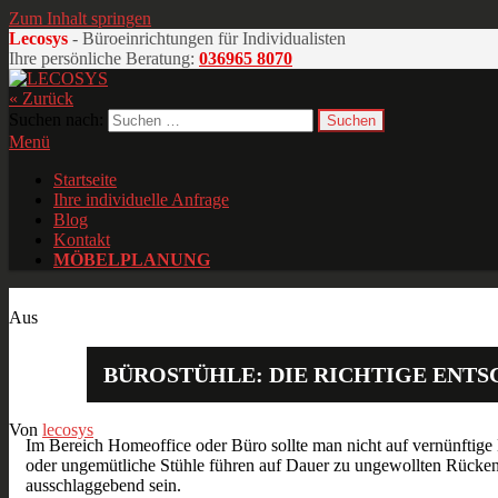
Zum Inhalt springen
Lecosys
- Büroeinrichtungen für Individualisten
Ihre persönliche Beratung:
036965 8070
« Zurück
LECOSYS
Büroeinrichtungen für Individualisten
Suchen nach:
Menü
Startseite
Ihre individuelle Anfrage
Blog
Kontakt
MÖBELPLANUNG
Jan.
13
2017
Aus
BÜROSTÜHLE: DIE RICHTIGE ENT
Von
lecosys
Im Bereich Homeoffice oder Büro sollte man nicht auf vernünftige
oder ungemütliche Stühle führen auf Dauer zu ungewollten Rück
ausschlaggebend sein.