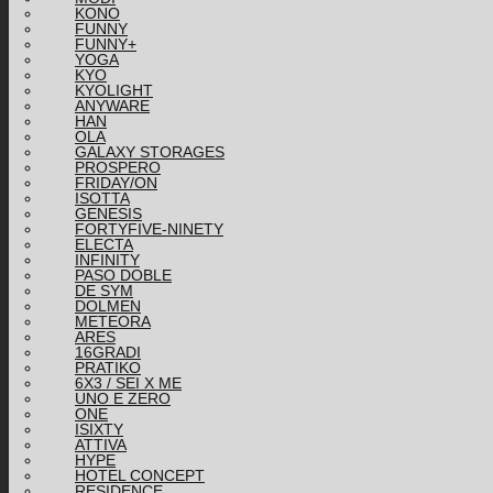
KONO
FUNNY
FUNNY+
YOGA
KYO
KYOLIGHT
ANYWARE
HAN
OLA
GALAXY STORAGES
PROSPERO
FRIDAY/ON
ISOTTA
GENESIS
FORTYFIVE-NINETY
ELECTA
INFINITY
PASO DOBLE
DE SYM
DOLMEN
METEORA
ARES
16GRADI
PRATIKO
6X3 / SEI X ME
UNO E ZERO
ONE
ISIXTY
ATTIVA
HYPE
HOTEL CONCEPT
RESIDENCE