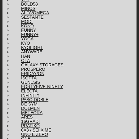
BOLD58
MINOS
ALFA/OMEGA
SESTANTE
MODI
KONO
FUNNY
FUNNY+
YOGA
KYO
KYOLIGHT
ANYWARE
HAN
OLA
GALAXY STORAGES
PROSPERO
FRIDAY/ON
ISOTTA
GENESIS
FORTYFIVE-NINETY
ELECTA
INFINITY
PASO DOBLE
DE SYM
DOLMEN
METEORA
ARES
16GRADI
PRATIKO
6X3 / SEI X ME
UNO E ZERO
ONE