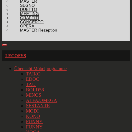
MASTER
SEGNO
DUETTO
MEETING
GRAFFITI
CONCERTO
OPERA
MASTER Rezeption
LECOSYS
Übersicht Möbelprogramme
TAIKO
EDOC
TAU
BOLD58
MINOS
ALFA/OMEGA
SESTANTE
MODI
KONO
FUNNY
FUNNY+