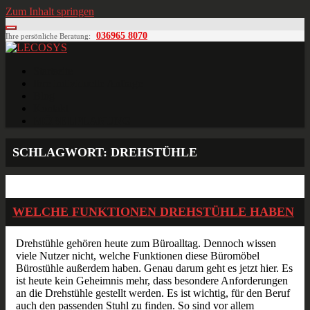
Zum Inhalt springen
036965 8070
Ihre persönliche Beratung:
LECOSYS
Büroeinrichtungen für Individualisten
Startseite
Ihre individuelle Anfrage
Blog
Kontakt
MÖBELPLANUNG
SCHLAGWORT:
DREHSTÜHLE
Juli
06
2018
WELCHE FUNKTIONEN DREHSTÜHLE HABEN
Drehstühle gehören heute zum Büroalltag. Dennoch wissen
viele Nutzer nicht, welche Funktionen diese Büromöbel
Bürostühle außerdem haben. Genau darum geht es jetzt hier. Es
ist heute kein Geheimnis mehr, dass besondere Anforderungen
an die Drehstühle gestellt werden. Es ist wichtig, für den Beruf
auch den passenden Stuhl zu finden. So sind vor allem