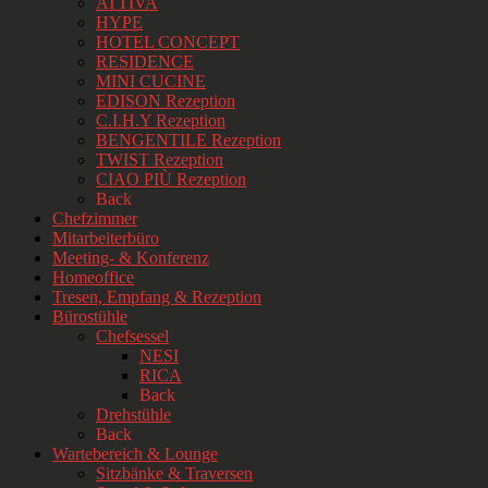
ATTIVA
HYPE
HOTEL CONCEPT
RESIDENCE
MINI CUCINE
EDISON Rezeption
C.I.H.Y Rezeption
BENGENTILE Rezeption
TWIST Rezeption
CIAO PIÙ Rezeption
Back
Chefzimmer
Mitarbeiterbüro
Meeting- & Konferenz
Homeoffice
Tresen, Empfang & Rezeption
Bürostühle
Chefsessel
NESI
RICA
Back
Drehstühle
Back
Wartebereich & Lounge
Sitzbänke & Traversen