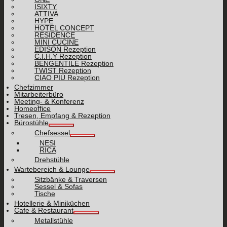
ISIXTY
ATTIVA
HYPE
HOTEL CONCEPT
RESIDENCE
MINI CUCINE
EDISON Rezeption
C.I.H.Y Rezeption
BENGENTILE Rezeption
TWIST Rezeption
CIAO PIÙ Rezeption
Chefzimmer
Mitarbeiterbüro
Meeting- & Konferenz
Homeoffice
Tresen, Empfang & Rezeption
Bürostühle
Chefsessel
NESI
RICA
Drehstühle
Wartebereich & Lounge
Sitzbänke & Traversen
Sessel & Sofas
Tische
Hotellerie & Miniküchen
Cafe & Restaurant
Metallstühle