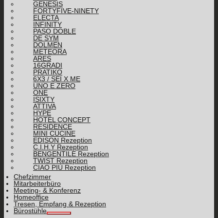
GENESIS
FORTYFIVE-NINETY
ELECTA
INFINITY
PASO DOBLE
DE SYM
DOLMEN
METEORA
ARES
16GRADI
PRATIKO
6X3 / SEI X ME
UNO E ZERO
ONE
ISIXTY
ATTIVA
HYPE
HOTEL CONCEPT
RESIDENCE
MINI CUCINE
EDISON Rezeption
C.I.H.Y Rezeption
BENGENTILE Rezeption
TWIST Rezeption
CIAO PIÙ Rezeption
Chefzimmer
Mitarbeiterbüro
Meeting- & Konferenz
Homeoffice
Tresen, Empfang & Rezeption
Bürostühle