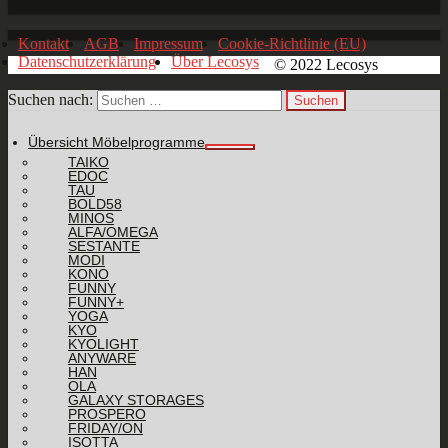
Kontakt
AGB
Impressum
Cookie-Richtlinie (EU)
Datenschutzerklärung
Über Lecosys
© 2022 Lecosys
Suchen nach:
Übersicht Möbelprogramme
TAIKO
EDOC
TAU
BOLD58
MINOS
ALFA/OMEGA
SESTANTE
MODI
KONO
FUNNY
FUNNY+
YOGA
KYO
KYOLIGHT
ANYWARE
HAN
OLA
GALAXY STORAGES
PROSPERO
FRIDAY/ON
ISOTTA