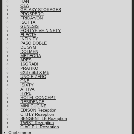
HAN
OLA
GALAXY STORAGES
PROSPERO
FRIDAY/ON
ISOTTA
GENESIS
FORTYFIVE-NINETY
ELECTA
INFINITY
PASO DOBLE
DE SYM
DOLMEN
METEORA
ARES
16GRADI
PRATIKO
6X3 / SEI X ME
UNO E ZERO
ONE
ISIXTY
ATTIVA
HYPE
HOTEL CONCEPT
RESIDENCE
MINI CUCINE
EDISON Rezeption
C.I.H.Y Rezeption
BENGENTILE Rezeption
TWIST Rezeption
CIAO PIÙ Rezeption
Chefzimmer