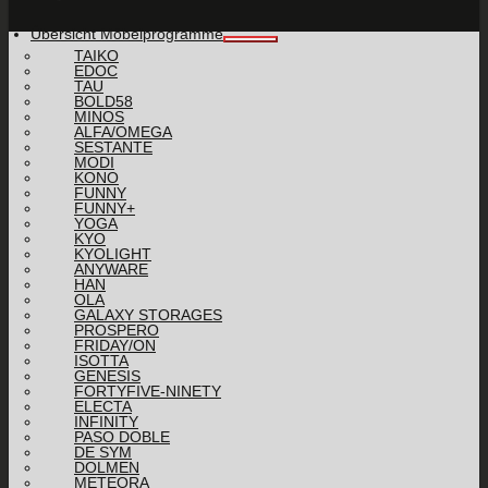
Übersicht Möbelprogramme
TAIKO
EDOC
TAU
BOLD58
MINOS
ALFA/OMEGA
SESTANTE
MODI
KONO
FUNNY
FUNNY+
YOGA
KYO
KYOLIGHT
ANYWARE
HAN
OLA
GALAXY STORAGES
PROSPERO
FRIDAY/ON
ISOTTA
GENESIS
FORTYFIVE-NINETY
ELECTA
INFINITY
PASO DOBLE
DE SYM
DOLMEN
METEORA