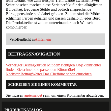
feine Details, wie zum Beispiel Trennwände zwischen zwei
Schreibtischen machen diese Serie perfekt für den alltäglichen
Büroalltag. Bequeme Stühle und optisch ansprechende
Bürogegenstände sind dabei geboten. Zudem sind die Möbel in
schlichten Farben gehalten und passen deshalb in jedes Büro.
Die Produktreihe ist zudem untereinander nach Wunsch
kombinierbar.
Veröffentlicht in
Allgemein
BEITRAGSNAVIGATION
Vorheriger Beitrag
Zurück
Mit dem richtigen Objekteinrichter
finden Sie schnell die passenden Büromöbel
Nächster Beitrag
Weiter
Das Chefbüro schön einrichten
SCHREIBEN SIE EINEN KOMMENTAR
Sie müssen
angemeldet
sein, um einen Kommentar abzugeben.
PRODUKTKATALOG