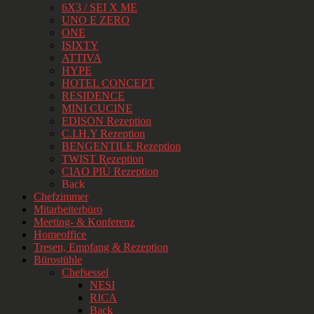
6X3 / SEI X ME
UNO E ZERO
ONE
ISIXTY
ATTIVA
HYPE
HOTEL CONCEPT
RESIDENCE
MINI CUCINE
EDISON Rezeption
C.I.H.Y Rezeption
BENGENTILE Rezeption
TWIST Rezeption
CIAO PIÙ Rezeption
Back
Chefzimmer
Mitarbeiterbüro
Meeting- & Konferenz
Homeoffice
Tresen, Empfang & Rezeption
Bürostühle
Chefsessel
NESI
RICA
Back