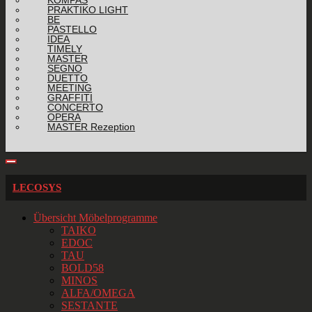
KOMPAS
PRAKTIKO LIGHT
BE
PASTELLO
IDEA
TIMELY
MASTER
SEGNO
DUETTO
MEETING
GRAFFITI
CONCERTO
OPERA
MASTER Rezeption
LECOSYS
Übersicht Möbelprogramme
TAIKO
EDOC
TAU
BOLD58
MINOS
ALFA/OMEGA
SESTANTE