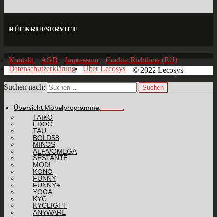
RÜCKRUFSERVICE
Kontakt
AGB
Impressum
Cookie-Richtlinie (EU)
Datenschutzerklärung
Über Lecosys
© 2022 Lecosys
Suchen nach:
Übersicht Möbelprogramme
TAIKO
EDOC
TAU
BOLD58
MINOS
ALFA/OMEGA
SESTANTE
MODI
KONO
FUNNY
FUNNY+
YOGA
KYO
KYOLIGHT
ANYWARE