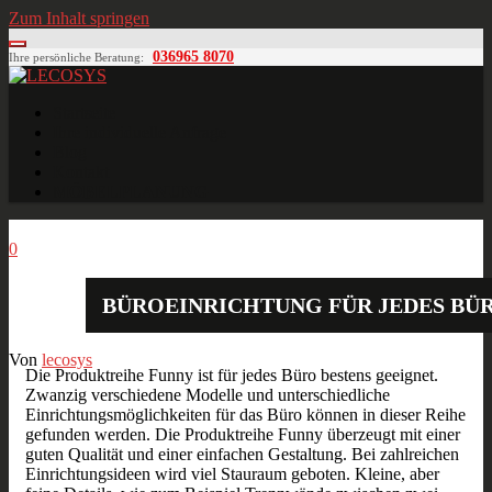
Zum Inhalt springen
036965 8070
Ihre persönliche Beratung:
LECOSYS
Büroeinrichtungen für Individualisten
Startseite
Ihre individuelle Anfrage
Blog
Kontakt
MÖBELPLANUNG
Juni
17
2013
0
BÜROEINRICHTUNG FÜR JEDES BÜ
Von
lecosys
Die Produktreihe Funny ist für jedes Büro bestens geeignet.
Zwanzig verschiedene Modelle und unterschiedliche
Einrichtungsmöglichkeiten für das Büro können in dieser Reihe
gefunden werden. Die Produktreihe Funny überzeugt mit einer
guten Qualität und einer einfachen Gestaltung. Bei zahlreichen
Einrichtungsideen wird viel Stauraum geboten. Kleine, aber