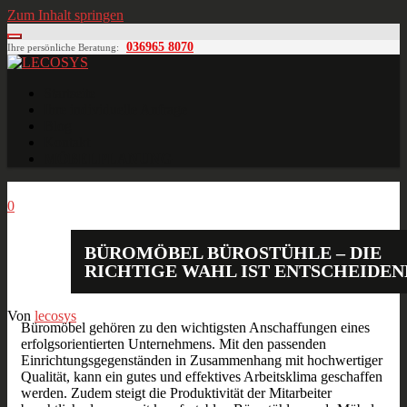
Zum Inhalt springen
036965 8070
Ihre persönliche Beratung:
LECOSYS
Büroeinrichtungen für Individualisten
Startseite
Ihre individuelle Anfrage
Blog
Kontakt
MÖBELPLANUNG
Okt.
22
2013
0
BÜROMÖBEL BÜROSTÜHLE – DIE
RICHTIGE WAHL IST ENTSCHEIDEN
Von
lecosys
Büromöbel gehören zu den wichtigsten Anschaffungen eines
erfolgsorientierten Unternehmens. Mit den passenden
Einrichtungsgegenständen in Zusammenhang mit hochwertiger
Qualität, kann ein gutes und effektives Arbeitsklima geschaffen
werden. Zudem steigt die Produktivität der Mitarbeiter