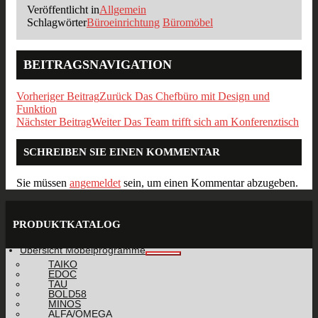
Veröffentlicht in
Allgemein
Schlagwörter
Büroeinrichtung
Büromöbel
BEITRAGSNAVIGATION
Vorheriger Beitrag
Zurück
Das Chefbüro mit Design und
Funktion
Nächster Beitrag
Weiter
Das Team trifft sich am Konferenztisch
SCHREIBEN SIE EINEN KOMMENTAR
Sie müssen
angemeldet
sein, um einen Kommentar abzugeben.
PRODUKTKATALOG
Übersicht Möbelprogramme
TAIKO
EDOC
TAU
BOLD58
MINOS
ALFA/OMEGA