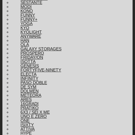
SESTANTE
MODI
KONO
FUNNY
FUNNY+
YOGA
KYO
KYOLIGHT
ANYWARE
HAN
OLA
GALAXY STORAGES
PROSPERO
FRIDAY/ON
ISOTTA
GENESIS
FORTYFIVE-NINETY
ELECTA
INFINITY
PASO DOBLE
DE SYM
DOLMEN
METEORA
ARES
16GRADI
PRATIKO
6X3 / SEI X ME
UNO E ZERO
ONE
ISIXTY
ATTIVA
HYPE