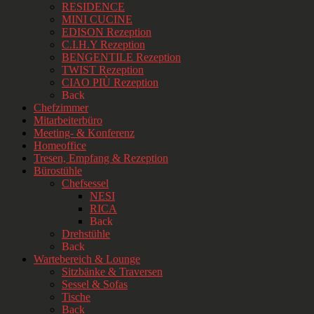
RESIDENCE
MINI CUCINE
EDISON Rezeption
C.I.H.Y Rezeption
BENGENTILE Rezeption
TWIST Rezeption
CIAO PIÙ Rezeption
Back
Chefzimmer
Mitarbeiterbüro
Meeting- & Konferenz
Homeoffice
Tresen, Empfang & Rezeption
Bürostühle
Chefsessel
NESI
RICA
Back
Drehstühle
Back
Wartebereich & Lounge
Sitzbänke & Traversen
Sessel & Sofas
Tische
Back