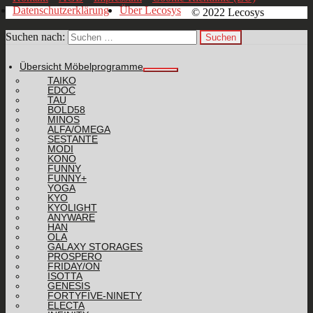
Datenschutzerklärung
Über Lecosys
© 2022 Lecosys
Suchen nach:
Übersicht Möbelprogramme
TAIKO
EDOC
TAU
BOLD58
MINOS
ALFA/OMEGA
SESTANTE
MODI
KONO
FUNNY
FUNNY+
YOGA
KYO
KYOLIGHT
ANYWARE
HAN
OLA
GALAXY STORAGES
PROSPERO
FRIDAY/ON
ISOTTA
GENESIS
FORTYFIVE-NINETY
ELECTA