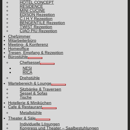
HOTEL CONCEPT
RESIDENCE
MINI CUCINE
EDISON Rezeption
C.I.H.Y Rezeption
BENGENTILE Rezeption
TWIST Rezeption
CIAO PIÙ Rezeption
Chefzimmer
Mitarbeiterbüro
Meeting- & Konferenz
Homeoffice
Tresen, Empfang & Rezeption
Bürostühle
Chefsessel
NESI
RICA
Drehstühle
Wartebereich & Lounge
Sitzbänke & Traversen
Sessel & Sofas
Tische
Hotellerie & Miniküchen
Cafe & Restaurant
Metallstühle
Theater & Säle
Individuelle Lösungen
Kongress und Theater – Saalbestuhlungen