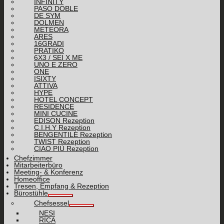
INFINITY
PASO DOBLE
DE SYM
DOLMEN
METEORA
ARES
16GRADI
PRATIKO
6X3 / SEI X ME
UNO E ZERO
ONE
ISIXTY
ATTIVA
HYPE
HOTEL CONCEPT
RESIDENCE
MINI CUCINE
EDISON Rezeption
C.I.H.Y Rezeption
BENGENTILE Rezeption
TWIST Rezeption
CIAO PIÙ Rezeption
Chefzimmer
Mitarbeiterbüro
Meeting- & Konferenz
Homeoffice
Tresen, Empfang & Rezeption
Bürostühle
Chefsessel
NESI
RICA