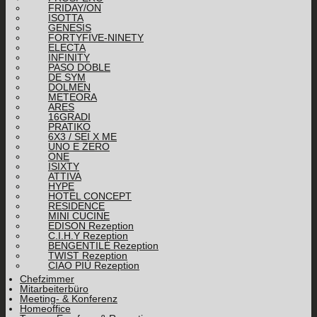
FRIDAY/ON
ISOTTA
GENESIS
FORTYFIVE-NINETY
ELECTA
INFINITY
PASO DOBLE
DE SYM
DOLMEN
METEORA
ARES
16GRADI
PRATIKO
6X3 / SEI X ME
UNO E ZERO
ONE
ISIXTY
ATTIVA
HYPE
HOTEL CONCEPT
RESIDENCE
MINI CUCINE
EDISON Rezeption
C.I.H.Y Rezeption
BENGENTILE Rezeption
TWIST Rezeption
CIAO PIÙ Rezeption
Chefzimmer
Mitarbeiterbüro
Meeting- & Konferenz
Homeoffice