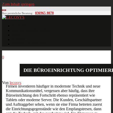
Zum Inhalt springen
036965 8070
Ihre persönliche Beratung:
LECOSYS
Büroeinrichtungen für Individualisten
Startseite
Ihre individuelle Anfrage
Blog
Kontakt
MÖBELPLANUNG
Apr.
16
2013
0
DIE BÜROEINRICHTUNG OPTIMIER
Von
lecosys
Firmen investieren häufiger in modernste Technik und neue
Kommunikationsmittel, vergessen aber häufig, dass ihre
Büroeinrichtung den Fortschritt ebenso repräsentiert wie
Tablets oder moderne Server. Die Kunden, Geschäftspartner
und Auftraggeber sehen, wenn sie eine Firma betreten zuerst
die Einrichtungsgegenstände wie den Empfangstresen, dann