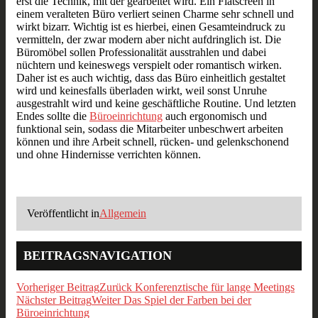
erst die Technik, mit der gearbeitet wird. Ein Flatscreen in
einem veralteten Büro verliert seinen Charme sehr schnell und
wirkt bizarr. Wichtig ist es hierbei, einen Gesamteindruck zu
vermitteln, der zwar modern aber nicht aufdringlich ist. Die
Büromöbel sollen Professionalität ausstrahlen und dabei
nüchtern und keineswegs verspielt oder romantisch wirken.
Daher ist es auch wichtig, dass das Büro einheitlich gestaltet
wird und keinesfalls überladen wirkt, weil sonst Unruhe
ausgestrahlt wird und keine geschäftliche Routine. Und letzten
Endes sollte die
Büroeinrichtung
auch ergonomisch und
funktional sein, sodass die Mitarbeiter unbeschwert arbeiten
können und ihre Arbeit schnell, rücken- und gelenkschonend
und ohne Hindernisse verrichten können.
Veröffentlicht in
Allgemein
BEITRAGSNAVIGATION
Vorheriger Beitrag
Zurück
Konferenztische für lange Meetings
Nächster Beitrag
Weiter
Das Spiel der Farben bei der
Büroeinrichtung