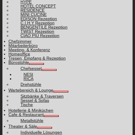
HYPE
HOTEL CONCEPT
RESIDENCE
MINI CUCINE
EDISON Rezeption
C.I.H.Y Rezeption
BENGENTILE Rezeption
TWIST Rezeption
CIAO PIÙ Rezeption
Chefzimmer
Mitarbeiterbüro
Meeting- & Konferenz
Homeoffice
Tresen, Empfang & Rezeption
Bürostühle
Chefsessel
NESI
RICA
Drehstühle
Wartebereich & Lounge
Sitzbänke & Traversen
Sessel & Sofas
Tische
Hotellerie & Miniküchen
Cafe & Restaurant
Metallstühle
Theater & Säle
Individuelle Lösungen