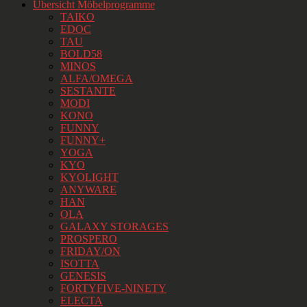
Übersicht Möbelprogramme
TAIKO
EDOC
TAU
BOLD58
MINOS
ALFA/OMEGA
SESTANTE
MODI
KONO
FUNNY
FUNNY+
YOGA
KYO
KYOLIGHT
ANYWARE
HAN
OLA
GALAXY STORAGES
PROSPERO
FRIDAY/ON
ISOTTA
GENESIS
FORTYFIVE-NINETY
ELECTA