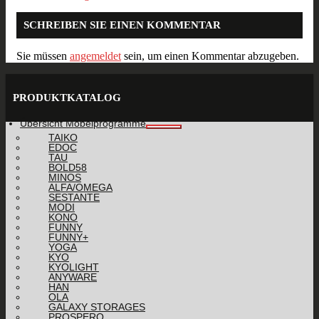
SCHREIBEN SIE EINEN KOMMENTAR
Sie müssen
angemeldet
sein, um einen Kommentar abzugeben.
PRODUKTKATALOG
Übersicht Möbelprogramme
TAIKO
EDOC
TAU
BOLD58
MINOS
ALFA/OMEGA
SESTANTE
MODI
KONO
FUNNY
FUNNY+
YOGA
KYO
KYOLIGHT
ANYWARE
HAN
OLA
GALAXY STORAGES
PROSPERO