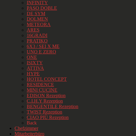
INFINITY
PASO DOBLE
DE SYM
DOLMEN
METEORA
ARES
16GRADI
PRATIKO
6X3 / SEI X ME
UNO E ZERO
ONE
ISIXTY
ATTIVA
HYPE
HOTEL CONCEPT
RESIDENCE
MINI CUCINE
EDISON Rezeption
C.I.H.Y Rezeption
BENGENTILE Rezeption
TWIST Rezeption
CIAO PIÙ Rezeption
Back
Chefzimmer
Mitarbeiterbüro