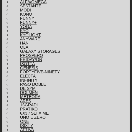
ALFA/OMEGA
SESTANTE
MODI
KONO
FUNNY
FUNNY+
YOGA
KYO
KYOLIGHT
ANYWARE
HAN
OLA
GALAXY STORAGES
PROSPERO
FRIDAY/ON
ISOTTA
GENESIS
FORTYFIVE-NINETY
ELECTA
INFINITY
PASO DOBLE
DE SYM
DOLMEN
METEORA
ARES
16GRADI
PRATIKO
6X3 / SEI X ME
UNO E ZERO
ONE
ISIXTY
ATTIVA