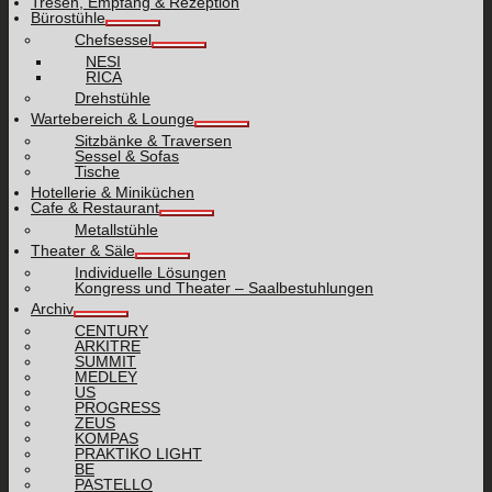
Tresen, Empfang & Rezeption
Bürostühle
Chefsessel
NESI
RICA
Drehstühle
Wartebereich & Lounge
Sitzbänke & Traversen
Sessel & Sofas
Tische
Hotellerie & Miniküchen
Cafe & Restaurant
Metallstühle
Theater & Säle
Individuelle Lösungen
Kongress und Theater – Saalbestuhlungen
Archiv
CENTURY
ARKITRE
SUMMIT
MEDLEY
US
PROGRESS
ZEUS
KOMPAS
PRAKTIKO LIGHT
BE
PASTELLO