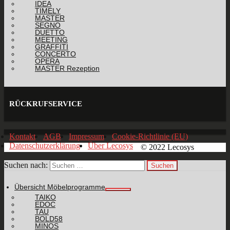
IDEA
TIMELY
MASTER
SEGNO
DUETTO
MEETING
GRAFFITI
CONCERTO
OPERA
MASTER Rezeption
RÜCKRUFSERVICE
Kontakt
AGB
Impressum
Cookie-Richtlinie (EU)
Datenschutzerklärung
Über Lecosys
© 2022 Lecosys
Suchen nach:
Übersicht Möbelprogramme
TAIKO
EDOC
TAU
BOLD58
MINOS