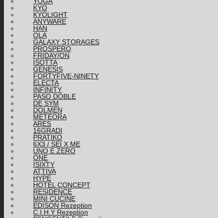
YOGA
KYO
KYOLIGHT
ANYWARE
HAN
OLA
GALAXY STORAGES
PROSPERO
FRIDAY/ON
ISOTTA
GENESIS
FORTYFIVE-NINETY
ELECTA
INFINITY
PASO DOBLE
DE SYM
DOLMEN
METEORA
ARES
16GRADI
PRATIKO
6X3 / SEI X ME
UNO E ZERO
ONE
ISIXTY
ATTIVA
HYPE
HOTEL CONCEPT
RESIDENCE
MINI CUCINE
EDISON Rezeption
C.I.H.Y Rezeption