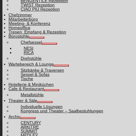
BENGENTILE Rezeption
TWIST Rezeption
CIAO PIÙ Rezeption
Chefzimmer
Mitarbeiterbüro
Meeting- & Konferenz
Homeoffice
Tresen, Empfang & Rezeption
Bürostühle
Chefsessel
NESI
RICA
Drehstühle
Wartebereich & Lounge
Sitzbänke & Traversen
Sessel & Sofas
Tische
Hotellerie & Miniküchen
Cafe & Restaurant
Metallstühle
Theater & Säle
Individuelle Lösungen
Kongress und Theater – Saalbestuhlungen
Archiv
CENTURY
ARKITRE
SUMMIT
MEDLEY