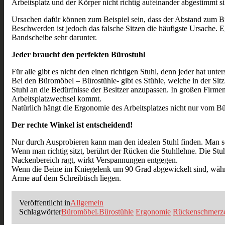
Arbeitsplatz und der Körper nicht richtig aufeinander abgestimmt si
Ursachen dafür können zum Beispiel sein, dass der Abstand zum Bilds
Beschwerden ist jedoch das falsche Sitzen die häufigste Ursache. E
Bandscheibe sehr darunter.
Jeder braucht den perfekten Bürostuhl
Für alle gibt es nicht den einen richtigen Stuhl, denn jeder hat un
Bei den Büromöbel – Bürostühle- gibt es Stühle, welche in der Sitz
Stuhl an die Bedürfnisse der Besitzer anzupassen. In großen Firmen
Arbeitsplatzwechsel kommt.
Natürlich hängt die Ergonomie des Arbeitsplatzes nicht nur vom B
Der rechte Winkel ist entscheidend!
Nur durch Ausprobieren kann man den idealen Stuhl finden. Man sol
Wenn man richtig sitzt, berührt der Rücken die Stuhllehne. Die Stuh
Nackenbereich ragt, wirkt Verspannungen entgegen.
Wenn die Beine im Kniegelenk um 90 Grad abgewickelt sind, währe
Arme auf dem Schreibtisch liegen.
Veröffentlicht in
Allgemein
Schlagwörter
Büromöbel.Bürostühle
Ergonomie
Rückenschmerz