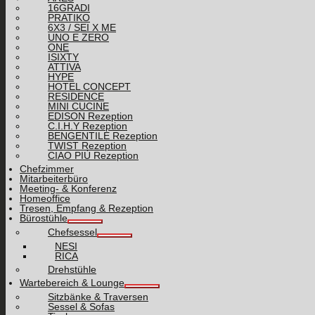
16GRADI
PRATIKO
6X3 / SEI X ME
UNO E ZERO
ONE
ISIXTY
ATTIVA
HYPE
HOTEL CONCEPT
RESIDENCE
MINI CUCINE
EDISON Rezeption
C.I.H.Y Rezeption
BENGENTILE Rezeption
TWIST Rezeption
CIAO PIÙ Rezeption
Chefzimmer
Mitarbeiterbüro
Meeting- & Konferenz
Homeoffice
Tresen, Empfang & Rezeption
Bürostühle
Chefsessel
NESI
RICA
Drehstühle
Wartebereich & Lounge
Sitzbänke & Traversen
Sessel & Sofas