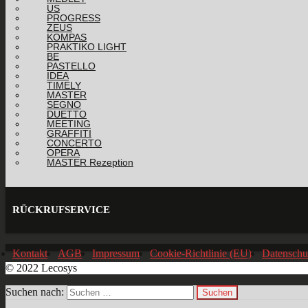
US
PROGRESS
ZEUS
KOMPAS
PRAKTIKO LIGHT
BE
PASTELLO
IDEA
TIMELY
MASTER
SEGNO
DUETTO
MEETING
GRAFFITI
CONCERTO
OPERA
MASTER Rezeption
RÜCKRUFSERVICE
Kontakt
AGB
Impressum
Cookie-Richtlinie (EU)
Datenschu
© 2022 Lecosys
Suchen nach: