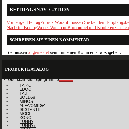
BEITRAGSNAVIGATION
Vorheriger Beitrag
Zurück
Worauf müssen Sie bei dem Empfangsbe
Nächster Beitrag
Weiter
Wie man Büromöbel und Konferenztische r
SCHREIBEN SIE EINEN KOMMENTAR
Sie müssen
angemeldet
sein, um einen Kommentar abzugeben.
PRODUKTKATALOG
Übersicht Möbelprogramme
TAIKO
EDOC
TAU
BOLD58
MINOS
ALFA/OMEGA
SESTANTE
MODI
KONO
FUNNY
FUNNY+