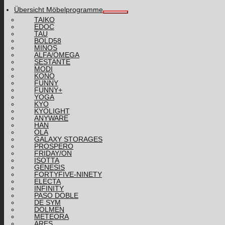
Übersicht Möbelprogramme
TAIKO
EDOC
TAU
BOLD58
MINOS
ALFA/OMEGA
SESTANTE
MODI
KONO
FUNNY
FUNNY+
YOGA
KYO
KYOLIGHT
ANYWARE
HAN
OLA
GALAXY STORAGES
PROSPERO
FRIDAY/ON
ISOTTA
GENESIS
FORTYFIVE-NINETY
ELECTA
INFINITY
PASO DOBLE
DE SYM
DOLMEN
METEORA
ARES