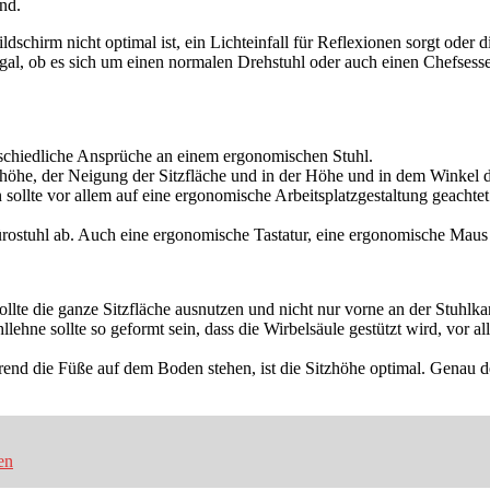
nd.
chirm nicht optimal ist, ein Lichteinfall für Reflexionen sorgt oder di
gal, ob es sich um einen normalen Drehstuhl oder auch einen Chefsesse
terschiedliche Ansprüche an einem ergonomischen Stuhl.
höhe, der Neigung der Sitzfläche und in der Höhe und in dem Winkel der
 sollte vor allem auf eine ergonomische Arbeitsplatzgestaltung geachte
ürostuhl ab. Auch eine ergonomische Tastatur, eine ergonomische Maus 
lte die ganze Sitzfläche ausnutzen und nicht nur vorne an der Stuhlk
llehne sollte so geformt sein, dass die Wirbelsäule gestützt wird, vor
nd die Füße auf dem Boden stehen, ist die Sitzhöhe optimal. Genau d
en