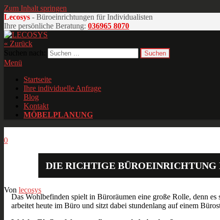
Zum Inhalt springen
Lecosys
- Büroeinrichtungen für Individualisten
Ihre persönliche Beratung:
036965 8070
« Zurück
LECOSYS
Büroeinrichtungen für Individualisten
Suchen nach:
Menü
Startseite
Ihre individuelle Anfrage
Blog
Kontakt
MÖBELPLANUNG
Dez.
19
2013
0
DIE RICHTIGE BÜROEINRICHTUNG
Von
lecosys
Das Wohlbefinden spielt in Büroräumen eine große Rolle, denn es s
arbeitet heute im Büro und sitzt dabei stundenlang auf einem Büro