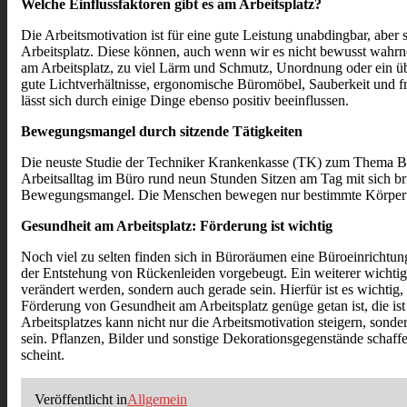
Welche Einflussfaktoren gibt es am Arbeitsplatz?
Die Arbeitsmotivation ist für eine gute Leistung unabdingbar, abe
Arbeitsplatz. Diese können, auch wenn wir es nicht bewusst wahrne
am Arbeitsplatz, zu viel Lärm und Schmutz, Unordnung oder ein über
gute Lichtverhältnisse, ergonomische Büromöbel, Sauberkeit und fri
lässt sich durch einige Dinge ebenso positiv beeinflussen.
Bewegungsmangel durch sitzende Tätigkeiten
Die neuste Studie der Techniker Krankenkasse (TK) zum Thema Bewe
Arbeitsalltag im Büro rund neun Stunden Sitzen am Tag mit sich br
Bewegungsmangel. Die Menschen bewegen nur bestimmte Körperte
Gesundheit am Arbeitsplatz: Förderung ist wichtig
Noch viel zu selten finden sich in Büroräumen eine Büroeinrichtu
der Entstehung von Rückenleiden vorgebeugt. Ein weiterer wichtige
verändert werden, sondern auch gerade sein. Hierfür ist es wichti
Förderung von Gesundheit am Arbeitsplatz genüge getan ist, die ist 
Arbeitsplatzes kann nicht nur die Arbeitsmotivation steigern, son
sein. Pflanzen, Bilder und sonstige Dekorationsgegenstände schaffe
scheint.
Veröffentlicht in
Allgemein