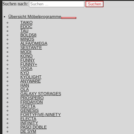
Suchen nach:
Übersicht Möbelprogramme
TAIKO
EDOC
TAU
BOLD58
MINOS
ALFA/OMEGA
SESTANTE
MODI
KONO
FUNNY
FUNNY+
YOGA
KYO
KYOLIGHT
ANYWARE
HAN
OLA
GALAXY STORAGES
PROSPERO
FRIDAY/ON
ISOTTA
GENESIS
FORTYFIVE-NINETY
ELECTA
INFINITY
PASO DOBLE
DE SYM