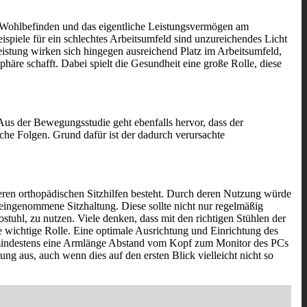
che Wohlbefinden und das eigentliche Leistungsvermögen am
spiele für ein schlechtes Arbeitsumfeld sind unzureichendes Licht
leistung wirken sich hingegen ausreichend Platz im Arbeitsumfeld,
häre schafft. Dabei spielt die Gesundheit eine große Rolle, diese
us der Bewegungsstudie geht ebenfalls hervor, dass der
che Folgen. Grund dafür ist der dadurch verursachte
eren orthopädischen Sitzhilfen besteht. Durch deren Nutzung würde
 eingenommene Sitzhaltung. Diese sollte nicht nur regelmäßig
tuhl, zu nutzen. Viele denken, dass mit den richtigen Stühlen der
ine wichtige Rolle. Eine optimale Ausrichtung und Einrichtung des
llte mindestens eine Armlänge Abstand vom Kopf zum Monitor des PCs
ng aus, auch wenn dies auf den ersten Blick vielleicht nicht so