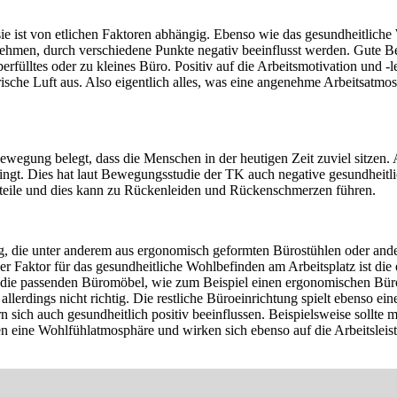
r sie ist von etlichen Faktoren abhängig. Ebenso wie das gesundheitli
hmen, durch verschiedene Punkte negativ beeinflusst werden. Gute Bei
fülltes oder zu kleines Büro. Positiv auf die Arbeitsmotivation und -
sche Luft aus. Also eigentlich alles, was eine angenehme Arbeitsatmosp
gung belegt, dass die Menschen in der heutigen Zeit zuviel sitzen. A
ingt. Dies hat laut Bewegungsstudie der TK auch negative gesundheitli
ile und dies kann zu Rückenleiden und Rückenschmerzen führen.
ng, die unter anderem aus ergonomisch geformten Bürostühlen oder and
r Faktor für das gesundheitliche Wohlbefinden am Arbeitsplatz ist die
g, die passenden Büromöbel, wie zum Beispiel einen ergonomischen Büros
allerdings nicht richtig. Die restliche Büroeinrichtung spielt ebenso e
dern sich auch gesundheitlich positiv beeinflussen. Beispielsweise so
n eine Wohlfühlatmosphäre und wirken sich ebenso auf die Arbeitsleistu