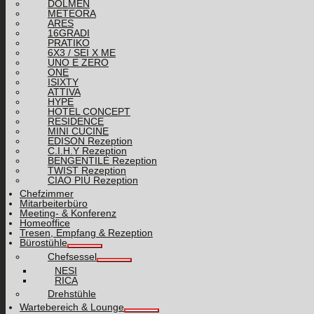
DOLMEN
METEORA
ARES
16GRADI
PRATIKO
6X3 / SEI X ME
UNO E ZERO
ONE
ISIXTY
ATTIVA
HYPE
HOTEL CONCEPT
RESIDENCE
MINI CUCINE
EDISON Rezeption
C.I.H.Y Rezeption
BENGENTILE Rezeption
TWIST Rezeption
CIAO PIÙ Rezeption
Chefzimmer
Mitarbeiterbüro
Meeting- & Konferenz
Homeoffice
Tresen, Empfang & Rezeption
Bürostühle
Chefsessel
NESI
RICA
Drehstühle
Wartebereich & Lounge