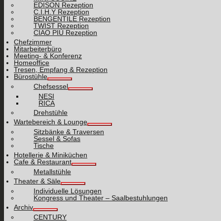
EDISON Rezeption
C.I.H.Y Rezeption
BENGENTILE Rezeption
TWIST Rezeption
CIAO PIÙ Rezeption
Chefzimmer
Mitarbeiterbüro
Meeting- & Konferenz
Homeoffice
Tresen, Empfang & Rezeption
Bürostühle
Chefsessel
NESI
RICA
Drehstühle
Wartebereich & Lounge
Sitzbänke & Traversen
Sessel & Sofas
Tische
Hotellerie & Miniküchen
Cafe & Restaurant
Metallstühle
Theater & Säle
Individuelle Lösungen
Kongress und Theater – Saalbestuhlungen
Archiv
CENTURY