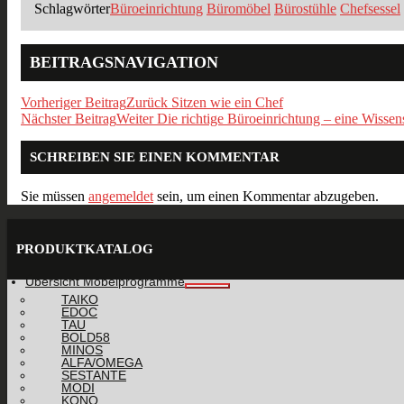
Schlagwörter
Büroeinrichtung
Büromöbel
Bürostühle
Chefsessel
BEITRAGSNAVIGATION
Vorheriger Beitrag
Zurück
Sitzen wie ein Chef
Nächster Beitrag
Weiter
Die richtige Büroeinrichtung – eine Wissen
SCHREIBEN SIE EINEN KOMMENTAR
Sie müssen
angemeldet
sein, um einen Kommentar abzugeben.
PRODUKTKATALOG
Übersicht Möbelprogramme
TAIKO
EDOC
TAU
BOLD58
MINOS
ALFA/OMEGA
SESTANTE
MODI
KONO