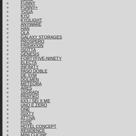
FUNNY
FUNNY+
YOGA
KYO
KYOLIGHT
ANYWARE
HAN
OLA
GALAXY STORAGES
PROSPERO
FRIDAY/ON
ISOTTA
GENESIS
FORTYFIVE-NINETY
ELECTA
INFINITY
PASO DOBLE
DE SYM
DOLMEN
METEORA
ARES
16GRADI
PRATIKO
6X3 / SEI X ME
UNO E ZERO
ONE
ISIXTY
ATTIVA
HYPE
HOTEL CONCEPT
RESIDENCE
MINI CUCINE