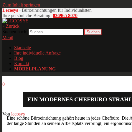
Zum Inhalt springen
Lecosys
- Büroeinrichtungen für Individualisten
Ihre persönliche Beratung:
036965 8070
« Zurück
LECOSYS
Büroeinrichtungen für Individualisten
Suchen nach:
Menü
Startseite
Ihre individuelle Anfrage
Blog
Kontakt
MÖBELPLANUNG
Mai
24
2013
0
EIN MODERNES CHEFBÜRO STRAHL
Von
lecosys
Eine schöne Büroeinrichtung gehört heute in jedes Chefbüro. Die Atm
der lange Stunden an seinem Arbeitsplatz verbringt, ein ergonomisc