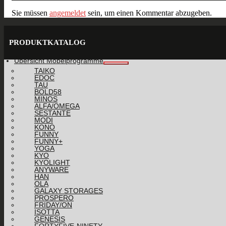
Sie müssen
angemeldet
sein, um einen Kommentar abzugeben.
PRODUKTKATALOG
Übersicht Möbelprogramme
TAIKO
EDOC
TAU
BOLD58
MINOS
ALFA/OMEGA
SESTANTE
MODI
KONO
FUNNY
FUNNY+
YOGA
KYO
KYOLIGHT
ANYWARE
HAN
OLA
GALAXY STORAGES
PROSPERO
FRIDAY/ON
ISOTTA
GENESIS