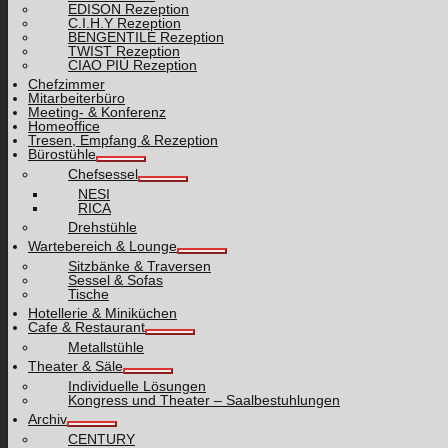
EDISON Rezeption
C.I.H.Y Rezeption
BENGENTILE Rezeption
TWIST Rezeption
CIAO PIÙ Rezeption
Chefzimmer
Mitarbeiterbüro
Meeting- & Konferenz
Homeoffice
Tresen, Empfang & Rezeption
Bürostühle
Chefsessel
NESI
RICA
Drehstühle
Wartebereich & Lounge
Sitzbänke & Traversen
Sessel & Sofas
Tische
Hotellerie & Miniküchen
Cafe & Restaurant
Metallstühle
Theater & Säle
Individuelle Lösungen
Kongress und Theater – Saalbestuhlungen
Archiv
CENTURY