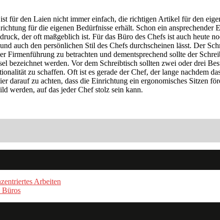
 für den Laien nicht immer einfach, die richtigen Artikel für den eige
richtung für die eigenen Bedürfnisse erhält. Schon ein ansprechender
uck, der oft maßgeblich ist. Für das Büro des Chefs ist auch heute noch
d auch den persönlichen Stil des Chefs durchscheinen lässt. Der Schre
 der Firmenführung zu betrachten und dementsprechend sollte der Schre
sel bezeichnet werden. Vor dem Schreibtisch sollten zwei oder drei Bes
nalität zu schaffen. Oft ist es gerade der Chef, der lange nachdem da
hier darauf zu achten, dass die Einrichtung ein ergonomisches Sitzen f
d werden, auf das jeder Chef stolz sein kann.
entriertes Arbeiten
s Büros