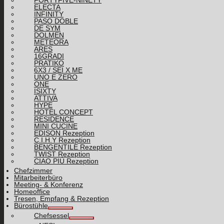
FORTYFIVE-NINETY
ELECTA
INFINITY
PASO DOBLE
DE SYM
DOLMEN
METEORA
ARES
16GRADI
PRATIKO
6X3 / SEI X ME
UNO E ZERO
ONE
ISIXTY
ATTIVA
HYPE
HOTEL CONCEPT
RESIDENCE
MINI CUCINE
EDISON Rezeption
C.I.H.Y Rezeption
BENGENTILE Rezeption
TWIST Rezeption
CIAO PIÙ Rezeption
Chefzimmer
Mitarbeiterbüro
Meeting- & Konferenz
Homeoffice
Tresen, Empfang & Rezeption
Bürostühle
Chefsessel