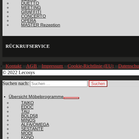
DUETTO
MEETING
GRAFFITI
CONCERTO
OPERA
MASTER Rezeption
RÜCKRUFSERVICE
Kontakt
AGB
Impressum
Cookie-Richtlinie (EU)
Datenschu
© 2022 Lecosys
Suchen nach:
Übersicht Möbelprogramme
TAIKO
EDOC
TAU
BOLD58
MINOS
ALFA/OMEGA
SESTANTE
MODI
KONO