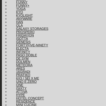
FUNNY
FUNNY+
YOGA
KYO
KYOLIGHT
ANYWARE
HAN
OLA
GALAXY STORAGES
PROSPERO
FRIDAY/ON
ISOTTA
GENESIS
FORTYFIVE-NINETY
ELECTA
INFINITY
PASO DOBLE
DE SYM
DOLMEN
METEORA
ARES
16GRADI
PRATIKO
6X3 / SEI X ME
UNO E ZERO
ONE
ISIXTY
ATTIVA
HYPE
HOTEL CONCEPT
RESIDENCE
MINI CUCINE