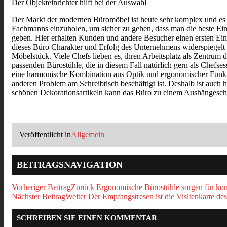
Der Objekteinrichter hilft bei der Auswahl
Der Markt der modernen Büromöbel ist heute sehr komplex und es ist
Fachmanns einzuholen, um sicher zu gehen, dass man die beste Ein
geben. Hier erhalten Kunden und andere Besucher einen ersten Eindr
dieses Büro Charakter und Erfolg des Unternehmens widerspiegelt un
Möbelstück. Viele Chefs lieben es, ihren Arbeitsplatz als Zentrum
passenden Bürostühle, die in diesem Fall natürlich gern als Chefses
eine harmonische Kombination aus Optik und ergonomischer Funktio
anderen Problem am Schreibtisch beschäftigt ist. Deshalb ist auch 
schönen Dekorationsartikeln kann das Büro zu einem Aushängeschil
Veröffentlicht in
Allgemein
BEITRAGSNAVIGATION
Vorheriger Beitrag
Zurück
Ergonomische Bürostühle sorgen für konz
Nächster Beitrag
Weiter
Der Empfangstresen ist die Visitenkarte de
SCHREIBEN SIE EINEN KOMMENTAR