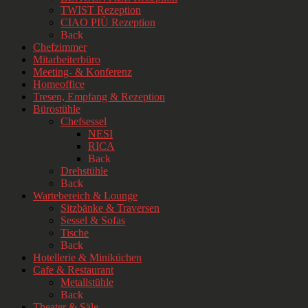
TWIST Rezeption
CIAO PIÙ Rezeption
Back
Chefzimmer
Mitarbeiterbüro
Meeting- & Konferenz
Homeoffice
Tresen, Empfang & Rezeption
Bürostühle
Chefsessel
NESI
RICA
Back
Drehstühle
Back
Wartebereich & Lounge
Sitzbänke & Traversen
Sessel & Sofas
Tische
Back
Hotellerie & Miniküchen
Cafe & Restaurant
Metallstühle
Back
Theater & Säle