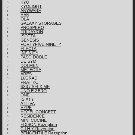
KYO
KYOLIGHT
ANYWARE
HAN
OLA
GALAXY STORAGES
PROSPERO
FRIDAY/ON
ISOTTA
GENESIS
FORTYFIVE-NINETY
ELECTA
INFINITY
PASO DOBLE
DE SYM
DOLMEN
METEORA
ARES
16GRADI
PRATIKO
6X3 / SEI X ME
UNO E ZERO
ONE
ISIXTY
ATTIVA
HYPE
HOTEL CONCEPT
RESIDENCE
MINI CUCINE
EDISON Rezeption
C.I.H.Y Rezeption
BENGENTILE Rezeption