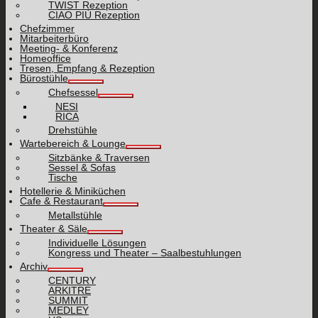
TWIST Rezeption
CIAO PIÙ Rezeption
Chefzimmer
Mitarbeiterbüro
Meeting- & Konferenz
Homeoffice
Tresen, Empfang & Rezeption
Bürostühle
Chefsessel
NESI
RICA
Drehstühle
Wartebereich & Lounge
Sitzbänke & Traversen
Sessel & Sofas
Tische
Hotellerie & Miniküchen
Cafe & Restaurant
Metallstühle
Theater & Säle
Individuelle Lösungen
Kongress und Theater – Saalbestuhlungen
Archiv
CENTURY
ARKITRE
SUMMIT
MEDLEY