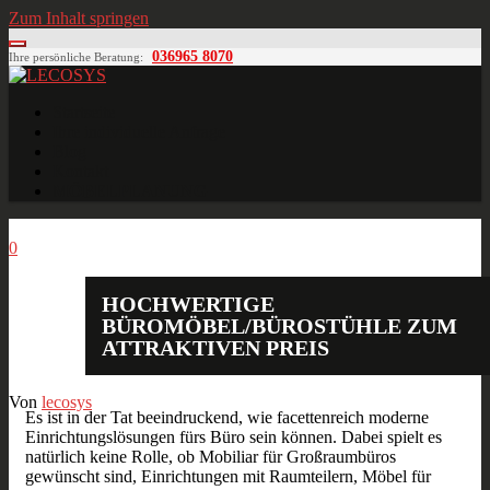
Zum Inhalt springen
036965 8070
Ihre persönliche Beratung:
LECOSYS
Büroeinrichtungen für Individualisten
Startseite
Ihre individuelle Anfrage
Blog
Kontakt
MÖBELPLANUNG
Aug.
04
2013
0
HOCHWERTIGE
BÜROMÖBEL/BÜROSTÜHLE ZUM
ATTRAKTIVEN PREIS
Von
lecosys
Es ist in der Tat beeindruckend, wie facettenreich moderne
Einrichtungslösungen fürs Büro sein können. Dabei spielt es
natürlich keine Rolle, ob Mobiliar für Großraumbüros
gewünscht sind, Einrichtungen mit Raumteilern, Möbel für