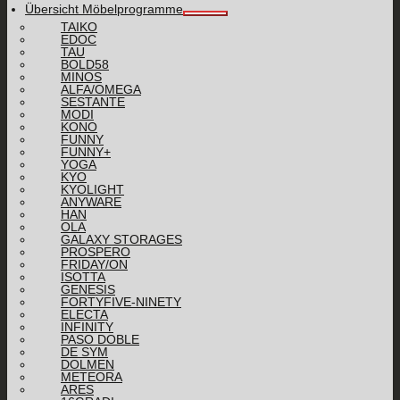
Übersicht Möbelprogramme
TAIKO
EDOC
TAU
BOLD58
MINOS
ALFA/OMEGA
SESTANTE
MODI
KONO
FUNNY
FUNNY+
YOGA
KYO
KYOLIGHT
ANYWARE
HAN
OLA
GALAXY STORAGES
PROSPERO
FRIDAY/ON
ISOTTA
GENESIS
FORTYFIVE-NINETY
ELECTA
INFINITY
PASO DOBLE
DE SYM
DOLMEN
METEORA
ARES