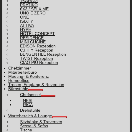
16GRADI
PRATIKO
6X3 / SEI X ME
UNO E ZERO
ONE
ISIXTY
ATTIVA
HYPE
HOTEL CONCEPT
RESIDENCE
MINI CUCINE
EDISON Rezeption
C.I.H.Y Rezeption
BENGENTILE Rezeption
TWIST Rezeption
CIAO PIÙ Rezeption
Chefzimmer
Mitarbeiterbüro
Meeting- & Konferenz
Homeoffice
Tresen, Empfang & Rezeption
Bürostühle
Chefsessel
NESI
RICA
Drehstühle
Wartebereich & Lounge
Sitzbänke & Traversen
Sessel & Sofas
Tische