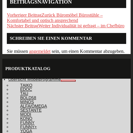
BEITRAGSNAVIGATION
Vorheriger Beitrag
Zurück
Büromöbel Bürostühle –
Komfortabel und optisch ansprechend
Nächster Beitrag
Weiter
Individualität ist gefragt – im Chefbüro
SCHREIBEN SIE EINEN KOMMENTAR
Sie müssen
angemeldet
sein, um einen Kommentar abzugeben.
PRODUKTKATALOG
Übersicht Möbelprogramme
TAIKO
EDOC
TAU
BOLD58
MINOS
ALFA/OMEGA
SESTANTE
MODI
KONO
FUNNY
FUNNY+
YOGA