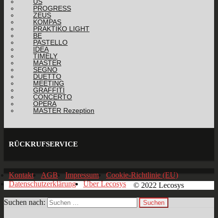
US
PROGRESS
ZEUS
KOMPAS
PRAKTIKO LIGHT
BE
PASTELLO
IDEA
TIMELY
MASTER
SEGNO
DUETTO
MEETING
GRAFFITI
CONCERTO
OPERA
MASTER Rezeption
RÜCKRUFSERVICE
Kontakt
AGB
Impressum
Cookie-Richtlinie (EU)
Datenschutzerklärung
Über Lecosys
© 2022 Lecosys
Suchen nach: