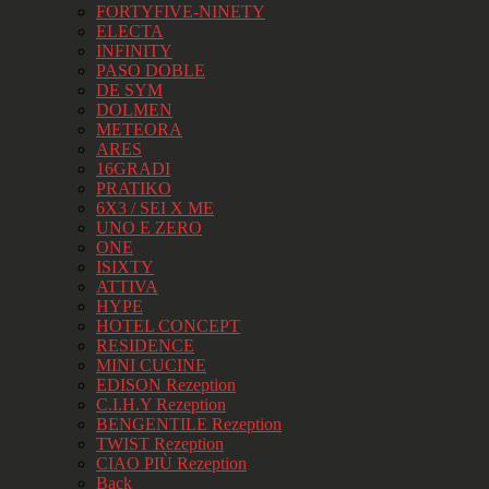
FORTYFIVE-NINETY
ELECTA
INFINITY
PASO DOBLE
DE SYM
DOLMEN
METEORA
ARES
16GRADI
PRATIKO
6X3 / SEI X ME
UNO E ZERO
ONE
ISIXTY
ATTIVA
HYPE
HOTEL CONCEPT
RESIDENCE
MINI CUCINE
EDISON Rezeption
C.I.H.Y Rezeption
BENGENTILE Rezeption
TWIST Rezeption
CIAO PIÙ Rezeption
Back