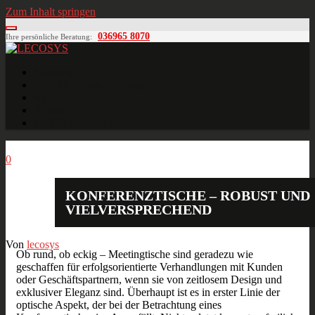
Zum Inhalt springen
036965 8070
Ihre persönliche Beratung:
LECOSYS
Büroeinrichtungen für Individualisten
Startseite
Ihre individuelle Anfrage
Blog
Kontakt
MÖBELPLANUNG
Aug.
10
2013
0
KONFERENZTISCHE – ROBUST UND
VIELVERSPRECHEND
Von
lecosys
Ob rund, ob eckig – Meetingtische sind geradezu wie
geschaffen für erfolgsorientierte Verhandlungen mit Kunden
oder Geschäftspartnern, wenn sie von zeitlosem Design und
exklusiver Eleganz sind. Überhaupt ist es in erster Linie der
optische Aspekt, der bei der Betrachtung eines