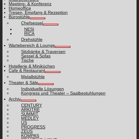
Meeting- & Konferenz
Homeoffice
Tresen, Empfang & Rezeption
Bürostühle
Chefsessel
NESI
RICA
Drehstühle
Wartebereich & Lounge
Sitzbänke & Traversen
Sessel & Sofas
Tische
Hotellerie & Miniküchen
Cafe & Restaurant
Metallstühle
Theater & Säle
Individuelle Lösungen
Kongress und Theater – Saalbestuhlungen
Archiv
CENTURY
ARKITRE
SUMMIT
MEDLEY
US
PROGRESS
ZEUS
KOMPAS