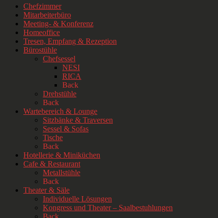
Chefzimmer
Mitarbeiterbüro
Meeting- & Konferenz
Homeoffice
Tresen, Empfang & Rezeption
Bürostühle
Chefsessel
NESI
RICA
Back
Drehstühle
Back
Wartebereich & Lounge
Sitzbänke & Traversen
Sessel & Sofas
Tische
Back
Hotellerie & Miniküchen
Cafe & Restaurant
Metallstühle
Back
Theater & Säle
Individuelle Lösungen
Kongress und Theater – Saalbestuhlungen
Back