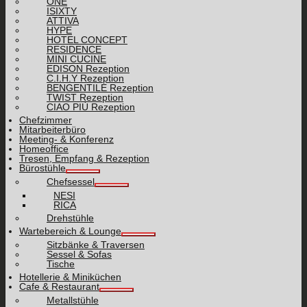
ONE
ISIXTY
ATTIVA
HYPE
HOTEL CONCEPT
RESIDENCE
MINI CUCINE
EDISON Rezeption
C.I.H.Y Rezeption
BENGENTILE Rezeption
TWIST Rezeption
CIAO PIÙ Rezeption
Chefzimmer
Mitarbeiterbüro
Meeting- & Konferenz
Homeoffice
Tresen, Empfang & Rezeption
Bürostühle
Chefsessel
NESI
RICA
Drehstühle
Wartebereich & Lounge
Sitzbänke & Traversen
Sessel & Sofas
Tische
Hotellerie & Miniküchen
Cafe & Restaurant
Metallstühle