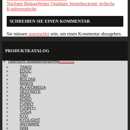
Nächster Beitrag
Weiter
Qualitativ beeindruckend: stylische
Konferenztische
SCHREIBEN SIE EINEN KOMMENTAR
Sie müssen
angemeldet
sein, um einen Kommentar abzugeben.
PRODUKTKATALOG
Übersicht Möbelprogramme
TAIKO
EDOC
TAU
BOLD58
MINOS
ALFA/OMEGA
SESTANTE
MODI
KONO
FUNNY
FUNNY+
YOGA
KYO
KYOLIGHT
ANYWARE
HAN