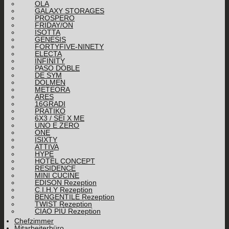
OLA
GALAXY STORAGES
PROSPERO
FRIDAY/ON
ISOTTA
GENESIS
FORTYFIVE-NINETY
ELECTA
INFINITY
PASO DOBLE
DE SYM
DOLMEN
METEORA
ARES
16GRADI
PRATIKO
6X3 / SEI X ME
UNO E ZERO
ONE
ISIXTY
ATTIVA
HYPE
HOTEL CONCEPT
RESIDENCE
MINI CUCINE
EDISON Rezeption
C.I.H.Y Rezeption
BENGENTILE Rezeption
TWIST Rezeption
CIAO PIÙ Rezeption
Chefzimmer
Mitarbeiterbüro