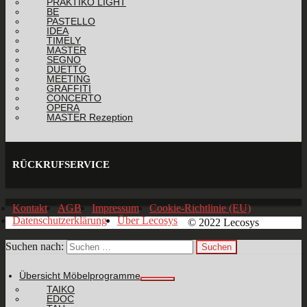
PRAKTIKO LIGHT
BE
PASTELLO
IDEA
TIMELY
MASTER
SEGNO
DUETTO
MEETING
GRAFFITI
CONCERTO
OPERA
MASTER Rezeption
RÜCKRUFSERVICE
Kontakt
AGB
Impressum
Cookie-Richtlinie (EU)
Datenschutzerklärung
Über Lecosys
© 2022 Lecosys
Suchen nach:
Übersicht Möbelprogramme
TAIKO
EDOC