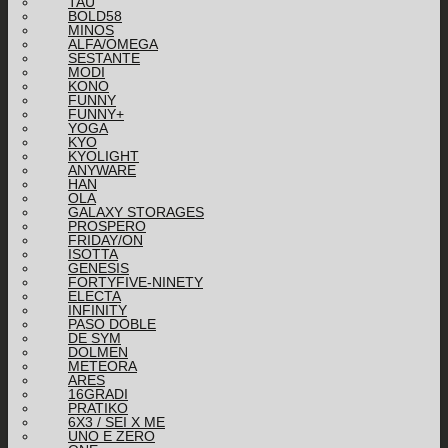
TAU
BOLD58
MINOS
ALFA/OMEGA
SESTANTE
MODI
KONO
FUNNY
FUNNY+
YOGA
KYO
KYOLIGHT
ANYWARE
HAN
OLA
GALAXY STORAGES
PROSPERO
FRIDAY/ON
ISOTTA
GENESIS
FORTYFIVE-NINETY
ELECTA
INFINITY
PASO DOBLE
DE SYM
DOLMEN
METEORA
ARES
16GRADI
PRATIKO
6X3 / SEI X ME
UNO E ZERO