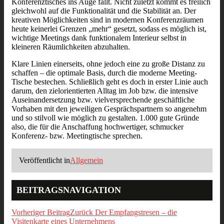
Konferenztisches ins Auge fällt. Nicht zuletzt kommt es freilich
gleichwohl auf die Funktionalität und die Stabilität an. Der
kreativen Möglichkeiten sind in modernen Konferenzräumen
heute keinerlei Grenzen „mehr“ gesetzt, sodass es möglich ist,
wichtige Meetings dank funktionalem Interieur selbst in
kleineren Räumlichkeiten abzuhalten.
Klare Linien einerseits, ohne jedoch eine zu große Distanz zu
schaffen – die optimale Basis, durch die moderne Meeting-
Tische bestechen. Schließlich geht es doch in erster Linie auch
darum, den zielorientierten Alltag im Job bzw. die intensive
Auseinandersetzung bzw. vielversprechende geschäftliche
Vorhaben mit den jeweiligen Gesprächspartnern so angenehm
und so stilvoll wie möglich zu gestalten. 1.000 gute Gründe
also, die für die Anschaffung hochwertiger, schmucker
Konferenz- bzw. Meetingtische sprechen.
Veröffentlicht in
Allgemein
BEITRAGSNAVIGATION
Vorheriger Beitrag
Zurück
Der Empfangstresen – die
Visitenkarte eines Unternehmens