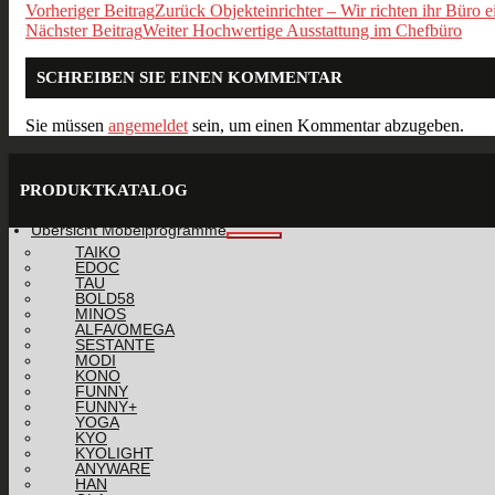
Vorheriger Beitrag
Zurück
Objekteinrichter – Wir richten ihr Büro e
Nächster Beitrag
Weiter
Hochwertige Ausstattung im Chefbüro
SCHREIBEN SIE EINEN KOMMENTAR
Sie müssen
angemeldet
sein, um einen Kommentar abzugeben.
PRODUKTKATALOG
Übersicht Möbelprogramme
TAIKO
EDOC
TAU
BOLD58
MINOS
ALFA/OMEGA
SESTANTE
MODI
KONO
FUNNY
FUNNY+
YOGA
KYO
KYOLIGHT
ANYWARE
HAN