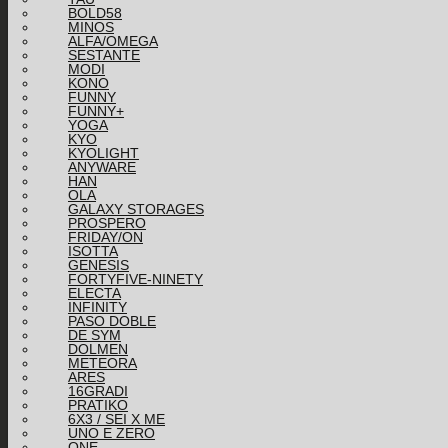
BOLD58
MINOS
ALFA/OMEGA
SESTANTE
MODI
KONO
FUNNY
FUNNY+
YOGA
KYO
KYOLIGHT
ANYWARE
HAN
OLA
GALAXY STORAGES
PROSPERO
FRIDAY/ON
ISOTTA
GENESIS
FORTYFIVE-NINETY
ELECTA
INFINITY
PASO DOBLE
DE SYM
DOLMEN
METEORA
ARES
16GRADI
PRATIKO
6X3 / SEI X ME
UNO E ZERO
ONE