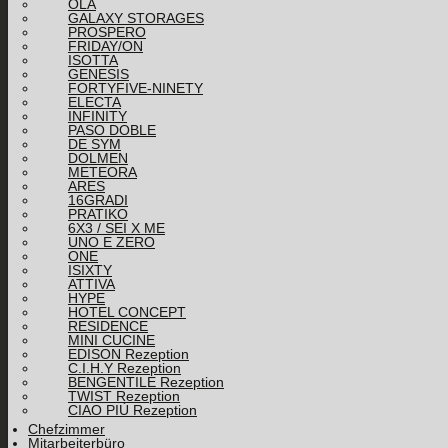
OLA
GALAXY STORAGES
PROSPERO
FRIDAY/ON
ISOTTA
GENESIS
FORTYFIVE-NINETY
ELECTA
INFINITY
PASO DOBLE
DE SYM
DOLMEN
METEORA
ARES
16GRADI
PRATIKO
6X3 / SEI X ME
UNO E ZERO
ONE
ISIXTY
ATTIVA
HYPE
HOTEL CONCEPT
RESIDENCE
MINI CUCINE
EDISON Rezeption
C.I.H.Y Rezeption
BENGENTILE Rezeption
TWIST Rezeption
CIAO PIÙ Rezeption
Chefzimmer
Mitarbeiterbüro