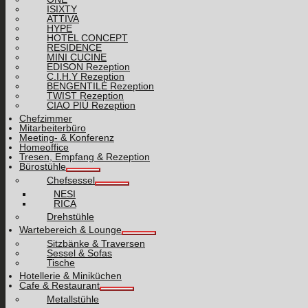
ISIXTY
ATTIVA
HYPE
HOTEL CONCEPT
RESIDENCE
MINI CUCINE
EDISON Rezeption
C.I.H.Y Rezeption
BENGENTILE Rezeption
TWIST Rezeption
CIAO PIÙ Rezeption
Chefzimmer
Mitarbeiterbüro
Meeting- & Konferenz
Homeoffice
Tresen, Empfang & Rezeption
Bürostühle
Chefsessel
NESI
RICA
Drehstühle
Wartebereich & Lounge
Sitzbänke & Traversen
Sessel & Sofas
Tische
Hotellerie & Miniküchen
Cafe & Restaurant
Metallstühle