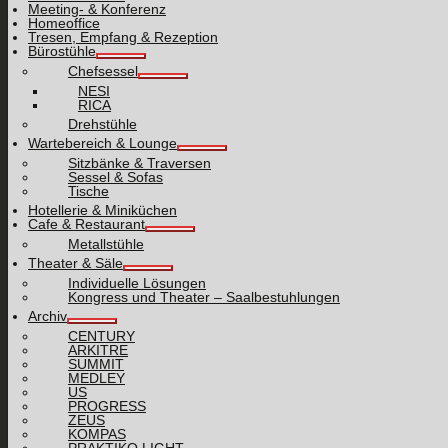
Meeting- & Konferenz
Homeoffice
Tresen, Empfang & Rezeption
Bürostühle
Chefsessel
NESI
RICA
Drehstühle
Wartebereich & Lounge
Sitzbänke & Traversen
Sessel & Sofas
Tische
Hotellerie & Miniküchen
Cafe & Restaurant
Metallstühle
Theater & Säle
Individuelle Lösungen
Kongress und Theater – Saalbestuhlungen
Archiv
CENTURY
ARKITRE
SUMMIT
MEDLEY
US
PROGRESS
ZEUS
KOMPAS