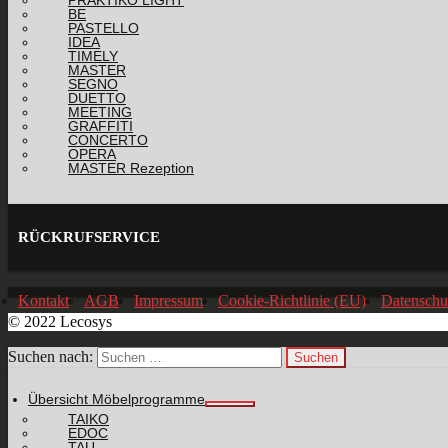
PRAKTIKO LIGHT
BE
PASTELLO
IDEA
TIMELY
MASTER
SEGNO
DUETTO
MEETING
GRAFFITI
CONCERTO
OPERA
MASTER Rezeption
RÜCKRUFSERVICE
Kontakt
AGB
Impressum
Cookie-Richtlinie (EU)
Datenschu
© 2022 Lecosys
Suchen nach:
Übersicht Möbelprogramme
TAIKO
EDOC
TAU