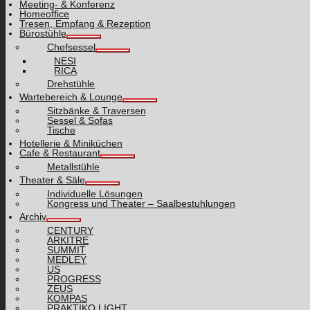
Meeting- & Konferenz
Homeoffice
Tresen, Empfang & Rezeption
Bürostühle
Chefsessel
NESI
RICA
Drehstühle
Wartebereich & Lounge
Sitzbänke & Traversen
Sessel & Sofas
Tische
Hotellerie & Miniküchen
Cafe & Restaurant
Metallstühle
Theater & Säle
Individuelle Lösungen
Kongress und Theater – Saalbestuhlungen
Archiv
CENTURY
ARKITRE
SUMMIT
MEDLEY
US
PROGRESS
ZEUS
KOMPAS
PRAKTIKO LIGHT