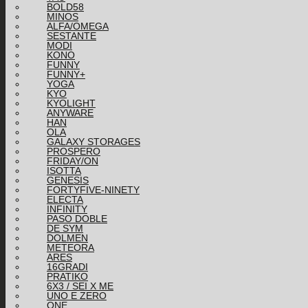
BOLD58
MINOS
ALFA/OMEGA
SESTANTE
MODI
KONO
FUNNY
FUNNY+
YOGA
KYO
KYOLIGHT
ANYWARE
HAN
OLA
GALAXY STORAGES
PROSPERO
FRIDAY/ON
ISOTTA
GENESIS
FORTYFIVE-NINETY
ELECTA
INFINITY
PASO DOBLE
DE SYM
DOLMEN
METEORA
ARES
16GRADI
PRATIKO
6X3 / SEI X ME
UNO E ZERO
ONE