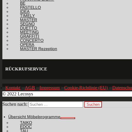
BE
PASTELLO
IDEA
TIMELY
MASTER
SEGNO
DUETTO
MEETING
GRAFFITI
CONCERTO
OPERA
MASTER Rezeption
RÜCKRUFSERVICE
Kontakt
AGB
Impressum
Cookie-Richtlinie (EU)
Datenschu
© 2022 Lecosys
Suchen nach:
Übersicht Möbelprogramme
TAIKO
EDOC
TAU