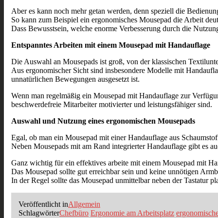
Aber es kann noch mehr getan werden, denn speziell die Bedienun
So kann zum Beispiel ein ergonomisches Mousepad die Arbeit deut
Dass Bewusstsein, welche enorme Verbesserung durch die Nutzung
Entspanntes Arbeiten mit einem Mousepad mit Handauflage
Die Auswahl an Mousepads ist groß, von der klassischen Textilunt
Aus ergonomischer Sicht sind insbesondere Modelle mit Handauflag
unnatürlichen Bewegungen ausgesetzt ist.
Wenn man regelmäßig ein Mousepad mit Handauflage zur Verfügung
beschwerdefreie Mitarbeiter motivierter und leistungsfähiger sind.
Auswahl und Nutzung eines ergonomischen Mousepads
Egal, ob man ein Mousepad mit einer Handauflage aus Schaumstoff od
Neben Mousepads mit am Rand integrierter Handauflage gibt es auc
Ganz wichtig für ein effektives arbeite mit einem Mousepad mit Han
Das Mousepad sollte gut erreichbar sein und keine unnötigen Arm
In der Regel sollte das Mousepad unmittelbar neben der Tastatur pl
Veröffentlicht in
Allgemein
Schlagwörter
Chefbüro
Ergonomie am Arbeitsplatz
ergonomisch