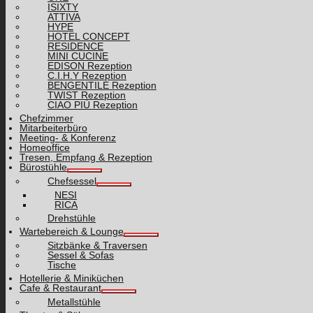
ISIXTY
ATTIVA
HYPE
HOTEL CONCEPT
RESIDENCE
MINI CUCINE
EDISON Rezeption
C.I.H.Y Rezeption
BENGENTILE Rezeption
TWIST Rezeption
CIAO PIÙ Rezeption
Chefzimmer
Mitarbeiterbüro
Meeting- & Konferenz
Homeoffice
Tresen, Empfang & Rezeption
Bürostühle
Chefsessel
NESI
RICA
Drehstühle
Wartebereich & Lounge
Sitzbänke & Traversen
Sessel & Sofas
Tische
Hotellerie & Miniküchen
Cafe & Restaurant
Metallstühle