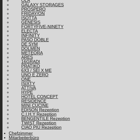
OLA
GALAXY STORAGES
PROSPERO
FRIDAY/ON
ISOTTA
GENESIS
FORTYFIVE-NINETY
ELECTA
INFINITY
PASO DOBLE
DE SYM
DOLMEN
METEORA
ARES
16GRADI
PRATIKO
6X3 / SEI X ME
UNO E ZERO
ONE
ISIXTY
ATTIVA
HYPE
HOTEL CONCEPT
RESIDENCE
MINI CUCINE
EDISON Rezeption
C.I.H.Y Rezeption
BENGENTILE Rezeption
TWIST Rezeption
CIAO PIÙ Rezeption
Chefzimmer
Mitarbeiterbüro