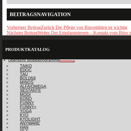
BEITRAGSNAVIGATION
Vorheriger Beitrag
Zurück
Die Pflege von Bürostühlen ist wichtig
Nächster Beitrag
Weiter
Der Empfangstresen – Kontakt vom Büro 
PRODUKTKATALOG
Übersicht Möbelprogramme
TAIKO
EDOC
TAU
BOLD58
MINOS
ALFA/OMEGA
SESTANTE
MODI
KONO
FUNNY
FUNNY+
YOGA
KYO
KYOLIGHT
ANYWARE
HAN