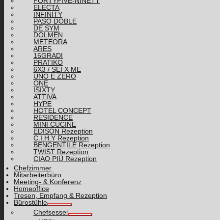
FORTYFIVE-NINETY
ELECTA
INFINITY
PASO DOBLE
DE SYM
DOLMEN
METEORA
ARES
16GRADI
PRATIKO
6X3 / SEI X ME
UNO E ZERO
ONE
ISIXTY
ATTIVA
HYPE
HOTEL CONCEPT
RESIDENCE
MINI CUCINE
EDISON Rezeption
C.I.H.Y Rezeption
BENGENTILE Rezeption
TWIST Rezeption
CIAO PIÙ Rezeption
Chefzimmer
Mitarbeiterbüro
Meeting- & Konferenz
Homeoffice
Tresen, Empfang & Rezeption
Bürostühle
Chefsessel