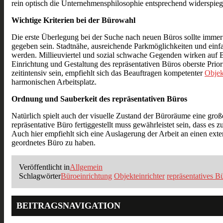
rein optisch die Unternehmensphilosophie entsprechend widerspieg
Wichtige Kriterien bei der Bürowahl
Die erste Überlegung bei der Suche nach neuen Büros sollte immer
gegeben sein. Stadtnähe, ausreichende Parkmöglichkeiten und einf
werden. Millieuviertel und sozial schwache Gegenden wirken auf Be
Einrichtung und Gestaltung des repräsentativen Büros oberste Prior
zeitintensiv sein, empfiehlt sich das Beauftragen kompetenter
Objek
harmonischen Arbeitsplatz.
Ordnung und Sauberkeit des repräsentativen Büros
Natürlich spielt auch der visuelle Zustand der Büroräume eine gro
repräsentative Büro fertiggestellt muss gewährleistet sein, dass es z
Auch hier empfiehlt sich eine Auslagerung der Arbeit an einen exte
geordnetes Büro zu haben.
Veröffentlicht in
Allgemein
Schlagwörter
Büroeinrichtung
Objekteinrichter
repräsentatives B
BEITRAGSNAVIGATION