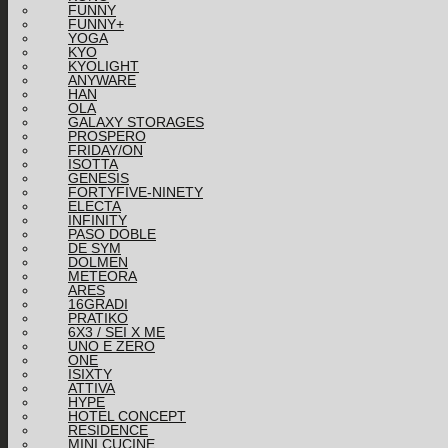
FUNNY
FUNNY+
YOGA
KYO
KYOLIGHT
ANYWARE
HAN
OLA
GALAXY STORAGES
PROSPERO
FRIDAY/ON
ISOTTA
GENESIS
FORTYFIVE-NINETY
ELECTA
INFINITY
PASO DOBLE
DE SYM
DOLMEN
METEORA
ARES
16GRADI
PRATIKO
6X3 / SEI X ME
UNO E ZERO
ONE
ISIXTY
ATTIVA
HYPE
HOTEL CONCEPT
RESIDENCE
MINI CUCINE