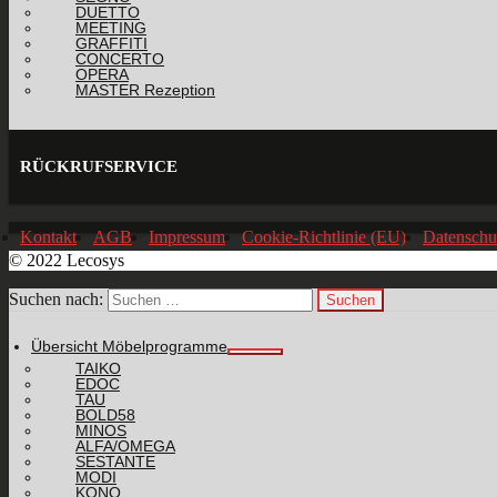
DUETTO
MEETING
GRAFFITI
CONCERTO
OPERA
MASTER Rezeption
RÜCKRUFSERVICE
Kontakt
AGB
Impressum
Cookie-Richtlinie (EU)
Datenschu
© 2022 Lecosys
Suchen nach:
Übersicht Möbelprogramme
TAIKO
EDOC
TAU
BOLD58
MINOS
ALFA/OMEGA
SESTANTE
MODI
KONO