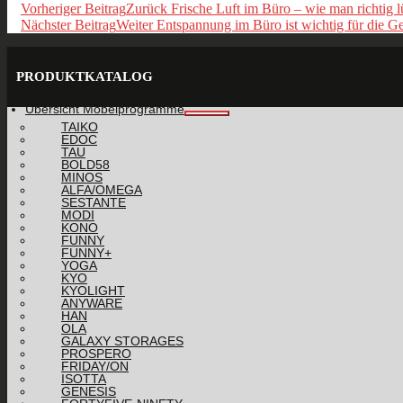
Vorheriger Beitrag
Zurück
Frische Luft im Büro – wie man richtig lü
Nächster Beitrag
Weiter
Entspannung im Büro ist wichtig für die G
PRODUKTKATALOG
Übersicht Möbelprogramme
TAIKO
EDOC
TAU
BOLD58
MINOS
ALFA/OMEGA
SESTANTE
MODI
KONO
FUNNY
FUNNY+
YOGA
KYO
KYOLIGHT
ANYWARE
HAN
OLA
GALAXY STORAGES
PROSPERO
FRIDAY/ON
ISOTTA
GENESIS