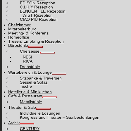
EDISON Rezeption
C.I.H.Y Rezeption
BENGENTILE Rezeption
TWIST Rezeption
CIAO PIÙ Rezeption
Chefzimmer
Mitarbeiterbüro
Meeting- & Konferenz
Homeoffice
Tresen, Empfang & Rezeption
Bürostühle
Chefsessel
NESI
RICA
Drehstühle
Wartebereich & Lounge
Sitzbänke & Traversen
Sessel & Sofas
Tische
Hotellerie & Miniküchen
Cafe & Restaurant
Metallstühle
Theater & Säle
Individuelle Lösungen
Kongress und Theater – Saalbestuhlungen
Archiv
CENTURY