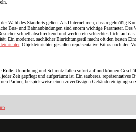
eln.
 der Wahl des Standorts gelten. Als Unternehmen, dass regelmäßig Kund
ache Bus- und Bahnanbindungen sind enorm wichtige Parameter. Des Weit
sucher schnell abschreckend und werfen ein schlechtes Licht auf das U
ität. Ein moderner, sachlicher Einrichtungsstil macht oft den besten E
teinrichter
. Objekteinrichter gestalten repräsentative Büros nach den 
ße Rolle. Unordnung und Schmutz fallen sofort auf und können Geschäfts
u jeder Zeit gepflegt und aufgeräumt ist. Ein sauberes, repräsentatives B
rnen Partner, beispielsweise einen zuverlässigen Gebäudereinigungsser
üro