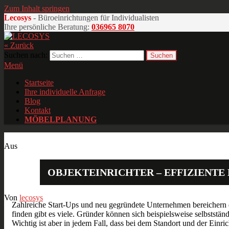
Zum Inhalt springen
Lecosys
- Büroeinrichtungen für Individualisten
Ihre persönliche Beratung:
036965 8070
« Zurück
LECOSYS
Büroeinrichtungen für Individualisten
Suchen nach:
Menü
Startseite
Ihre individuelle Anfrage
Blog
Kontakt
MÖBELPLANUNG
Okt.
18
2017
Aus
OBJEKTEINRICHTER – EFFIZIENTE
Von
lecosys
Zahlreiche Start-Ups und neu gegründete Unternehmen bereichern 
finden gibt es viele. Gründer können sich beispielsweise selbststän
Wichtig ist aber in jedem Fall, dass bei dem Standort und der Einr