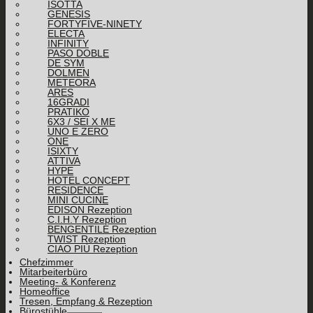
ISOTTA
GENESIS
FORTYFIVE-NINETY
ELECTA
INFINITY
PASO DOBLE
DE SYM
DOLMEN
METEORA
ARES
16GRADI
PRATIKO
6X3 / SEI X ME
UNO E ZERO
ONE
ISIXTY
ATTIVA
HYPE
HOTEL CONCEPT
RESIDENCE
MINI CUCINE
EDISON Rezeption
C.I.H.Y Rezeption
BENGENTILE Rezeption
TWIST Rezeption
CIAO PIÙ Rezeption
Chefzimmer
Mitarbeiterbüro
Meeting- & Konferenz
Homeoffice
Tresen, Empfang & Rezeption
Bürostühle