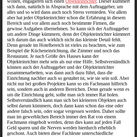
wollen, engagieren sich einen
Objekteinrichter
. Dieser kümmert
sich dann, natürlich in Absprache mit dem Auftraggeber, um
alles und so wird dann auch noch Stress vermieden. Vor allem
aber hat jeder Objekteinrichter schon die Erfahrung in diesem
Bereich und vor allem auch noch bestimmte Firmen, die
gewisse Aufgaben übernehmen. So kann sich der Auftraggeber
um andere Dinge kümmern, denn der Objekteinrichter kümmert
sich darum das auch wirklich nicht das kleinste Detail fehlt.
Denn gerade im Hotelbereich ist vieles zu beachten, wie zum
Beispiel die Kücheneinrichtung, die Zimmer und noch das
Restaurant. Je nach Größe des Hauses kann der
Objekteinrichter mehr sein als nur eine Hilfe. Selbstverständlich
können auch der Auftraggeber und der Objekteinrichter
zusammenarbeiten, was dann auch dazu führt, dass die
Einrichtung nachher auch so gestaltet ist, wie sie sein soll. Aber
nicht nur bei großen Projekten kann so ein Fachmann hilfreich
sein, sondern auch in anderen Bereichen. Denn gerade wenn es
um die Einrichtung geht, sollte man sich immer Rat holen.
Selbstverständlich kann man sich bei kleineren Objekten auch
selbst darum kümmern, doch dann kann schon das eine oder
andere falsch sein, oder sogar vergessen werden. Daher sollte
man im gewerblichen Bereich immer den Rat von einem
Fachmann eingeholt werden, denn dies kann auf jeden Fall
Geld sparen und die Nerven werden hierdurch erheblich
geschont. Auch bieten diese Fachleute unterschiedliche