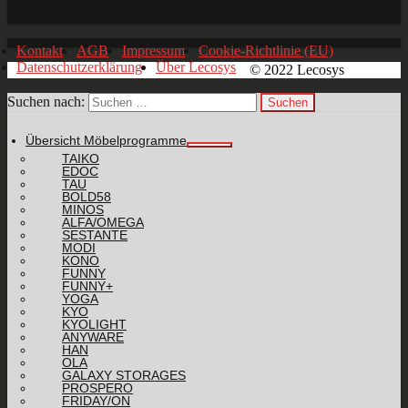
Kontakt
AGB
Impressum
Cookie-Richtlinie (EU)
Datenschutzerklärung
Über Lecosys
© 2022 Lecosys
Suchen nach:
Übersicht Möbelprogramme
TAIKO
EDOC
TAU
BOLD58
MINOS
ALFA/OMEGA
SESTANTE
MODI
KONO
FUNNY
FUNNY+
YOGA
KYO
KYOLIGHT
ANYWARE
HAN
OLA
GALAXY STORAGES
PROSPERO
FRIDAY/ON