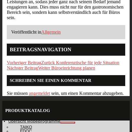
Leistungen an, sodass jeder ganz nach seinem Bedarf jemand
engagieren kann. Dies muss nicht nur für den gastronomischen
Bereich sein, sondern kann selbstverständlich auch für Büros
sein.
Veröffentlicht in
Allgemein
BEITRAGSNAVIGATION
Vorheriger Beitrag
Zurück
Konferenztische für jede Situation
Nächster Beitrag
Weiter
Büroeinrichtung planen
SCHREIBEN SIE EINEN KOMMENTAR
Sie müssen
angemeldet
sein, um einen Kommentar abzugeben.
PRODUKTKATALOG
Übersicht Möbelprogramme
TAIKO
EDOC