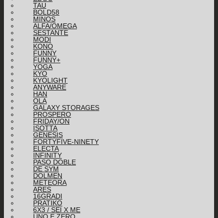
TAU
BOLD58
MINOS
ALFA/OMEGA
SESTANTE
MODI
KONO
FUNNY
FUNNY+
YOGA
KYO
KYOLIGHT
ANYWARE
HAN
OLA
GALAXY STORAGES
PROSPERO
FRIDAY/ON
ISOTTA
GENESIS
FORTYFIVE-NINETY
ELECTA
INFINITY
PASO DOBLE
DE SYM
DOLMEN
METEORA
ARES
16GRADI
PRATIKO
6X3 / SEI X ME
UNO E ZERO