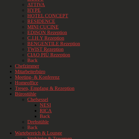
ATTIVA
HYPE
HOTEL CONCEPT
RESIDENCE
MINI CUCINE
EDISON Rezeption
C.I.H.Y Rezeption
BENGENTILE Rezeption
TWIST Rezeption
CIAO PIÙ Rezeption
Back
Chefzimmer
Mitarbeiterbüro
Meeting- & Konferenz
Homeoffice
Tresen, Empfang & Rezeption
Bürostühle
Chefsessel
NESI
RICA
Back
Drehstühle
Back
Wartebereich & Lounge
Sitzbänke & Traversen