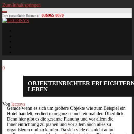
Zum Inhalt springen
036965 8070
Ihre persönliche Beratung:
LECOSYS
Büroeinrichtungen für Individualisten
Startseite
Ihre individuelle Anfrage
Blog
Kontakt
MÖBELPLANUNG
Apr.
05
2013
0
OBJEKTEINRICHTER ERLEICHTERN
LEBEN
Von
lecosys
Gerade wenn es sich um größere Objekte wie zum Beispiel ein
Hotel handelt, verliert man ganz schnell einmal den Überblick.
Denn hier gibt es die gesamte Planung und vor allem die
Inneneinrichtung zu planen und vor allem auch alles zu
organisieren und zu kaufen. Da sich viele das nicht antun