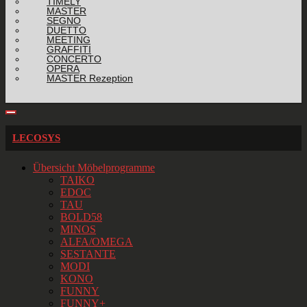
TIMELY
MASTER
SEGNO
DUETTO
MEETING
GRAFFITI
CONCERTO
OPERA
MASTER Rezeption
LECOSYS
Übersicht Möbelprogramme
TAIKO
EDOC
TAU
BOLD58
MINOS
ALFA/OMEGA
SESTANTE
MODI
KONO
FUNNY
FUNNY+