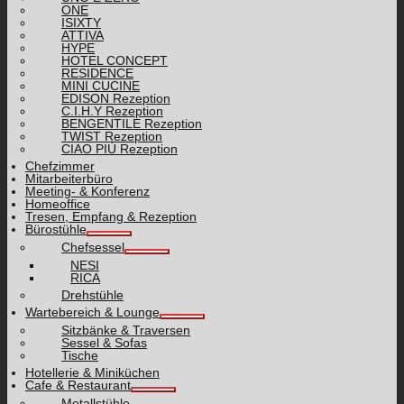
ONE
ISIXTY
ATTIVA
HYPE
HOTEL CONCEPT
RESIDENCE
MINI CUCINE
EDISON Rezeption
C.I.H.Y Rezeption
BENGENTILE Rezeption
TWIST Rezeption
CIAO PIÙ Rezeption
Chefzimmer
Mitarbeiterbüro
Meeting- & Konferenz
Homeoffice
Tresen, Empfang & Rezeption
Bürostühle
Chefsessel
NESI
RICA
Drehstühle
Wartebereich & Lounge
Sitzbänke & Traversen
Sessel & Sofas
Tische
Hotellerie & Miniküchen
Cafe & Restaurant
Metallstühle