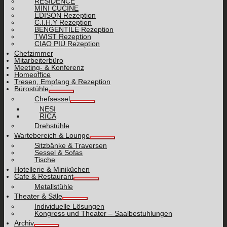
RESIDENCE
MINI CUCINE
EDISON Rezeption
C.I.H.Y Rezeption
BENGENTILE Rezeption
TWIST Rezeption
CIAO PIÙ Rezeption
Chefzimmer
Mitarbeiterbüro
Meeting- & Konferenz
Homeoffice
Tresen, Empfang & Rezeption
Bürostühle
Chefsessel
NESI
RICA
Drehstühle
Wartebereich & Lounge
Sitzbänke & Traversen
Sessel & Sofas
Tische
Hotellerie & Miniküchen
Cafe & Restaurant
Metallstühle
Theater & Säle
Individuelle Lösungen
Kongress und Theater – Saalbestuhlungen
Archiv