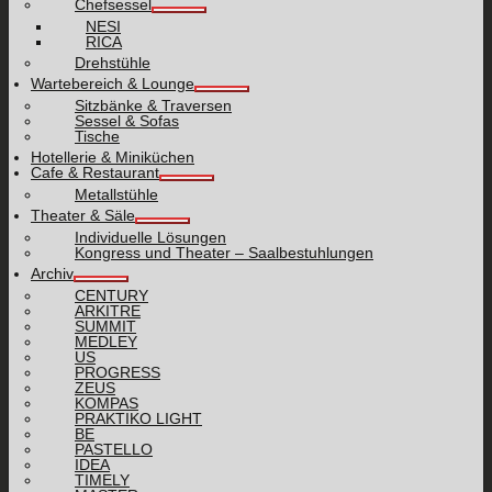
Chefsessel
NESI
RICA
Drehstühle
Wartebereich & Lounge
Sitzbänke & Traversen
Sessel & Sofas
Tische
Hotellerie & Miniküchen
Cafe & Restaurant
Metallstühle
Theater & Säle
Individuelle Lösungen
Kongress und Theater – Saalbestuhlungen
Archiv
CENTURY
ARKITRE
SUMMIT
MEDLEY
US
PROGRESS
ZEUS
KOMPAS
PRAKTIKO LIGHT
BE
PASTELLO
IDEA
TIMELY