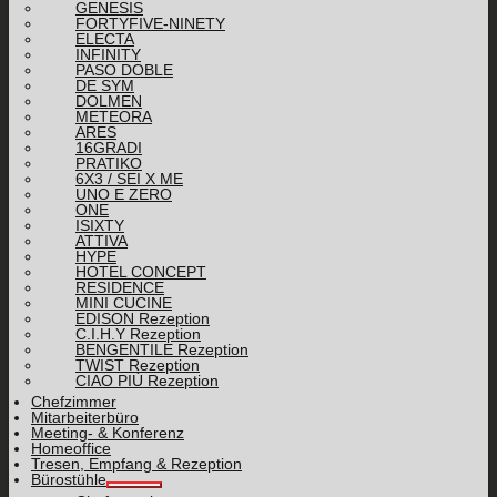
GENESIS
FORTYFIVE-NINETY
ELECTA
INFINITY
PASO DOBLE
DE SYM
DOLMEN
METEORA
ARES
16GRADI
PRATIKO
6X3 / SEI X ME
UNO E ZERO
ONE
ISIXTY
ATTIVA
HYPE
HOTEL CONCEPT
RESIDENCE
MINI CUCINE
EDISON Rezeption
C.I.H.Y Rezeption
BENGENTILE Rezeption
TWIST Rezeption
CIAO PIÙ Rezeption
Chefzimmer
Mitarbeiterbüro
Meeting- & Konferenz
Homeoffice
Tresen, Empfang & Rezeption
Bürostühle