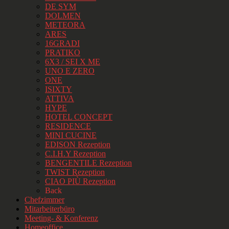
DE SYM
DOLMEN
METEORA
ARES
16GRADI
PRATIKO
6X3 / SEI X ME
UNO E ZERO
ONE
ISIXTY
ATTIVA
HYPE
HOTEL CONCEPT
RESIDENCE
MINI CUCINE
EDISON Rezeption
C.I.H.Y Rezeption
BENGENTILE Rezeption
TWIST Rezeption
CIAO PIÙ Rezeption
Back
Chefzimmer
Mitarbeiterbüro
Meeting- & Konferenz
Homeoffice