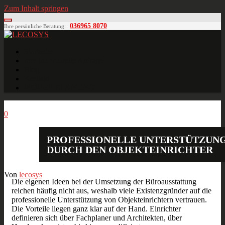
Zum Inhalt springen
036965 8070
Ihre persönliche Beratung:
LECOSYS
Büroeinrichtungen für Individualisten
Startseite
Ihre individuelle Anfrage
Blog
Kontakt
MÖBELPLANUNG
Aug.
26
2013
0
PROFESSIONELLE UNTERSTÜTZUN
DURCH DEN OBJEKTEINRICHTER
Von
lecosys
Die eigenen Ideen bei der Umsetzung der Büroausstattung
reichen häufig nicht aus, weshalb viele Existenzgründer auf die
professionelle Unterstützung von Objekteinrichtern vertrauen.
Die Vorteile liegen ganz klar auf der Hand. Einrichter
definieren sich über Fachplaner und Architekten, über