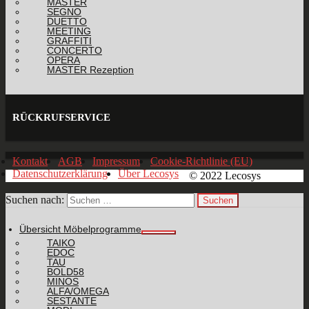
MASTER
SEGNO
DUETTO
MEETING
GRAFFITI
CONCERTO
OPERA
MASTER Rezeption
RÜCKRUFSERVICE
Kontakt
AGB
Impressum
Cookie-Richtlinie (EU)
Datenschutzerklärung
Über Lecosys
© 2022 Lecosys
Suchen nach:
Übersicht Möbelprogramme
TAIKO
EDOC
TAU
BOLD58
MINOS
ALFA/OMEGA
SESTANTE