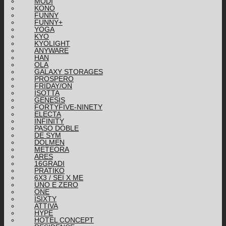
MODI
KONO
FUNNY
FUNNY+
YOGA
KYO
KYOLIGHT
ANYWARE
HAN
OLA
GALAXY STORAGES
PROSPERO
FRIDAY/ON
ISOTTA
GENESIS
FORTYFIVE-NINETY
ELECTA
INFINITY
PASO DOBLE
DE SYM
DOLMEN
METEORA
ARES
16GRADI
PRATIKO
6X3 / SEI X ME
UNO E ZERO
ONE
ISIXTY
ATTIVA
HYPE
HOTEL CONCEPT