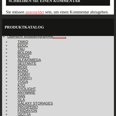
SCHREIBEN SIE EINEN KOMMENTAR
Sie müssen
angemeldet
sein, um einen Kommentar abzugeben.
PRODUKTKATALOG
Übersicht Möbelprogramme
TAIKO
EDOC
TAU
BOLD58
MINOS
ALFA/OMEGA
SESTANTE
MODI
KONO
FUNNY
FUNNY+
YOGA
KYO
KYOLIGHT
ANYWARE
HAN
OLA
GALAXY STORAGES
PROSPERO
FRIDAY/ON
ISOTTA