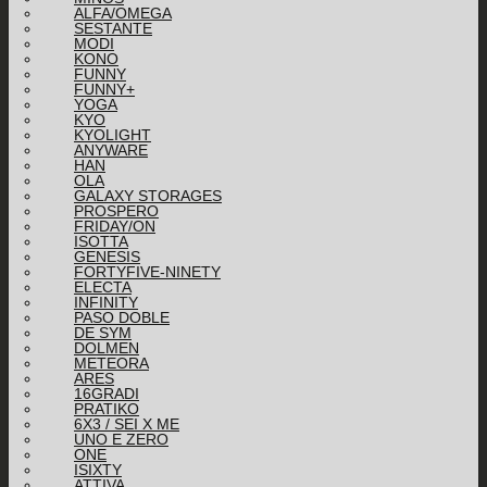
ALFA/OMEGA
SESTANTE
MODI
KONO
FUNNY
FUNNY+
YOGA
KYO
KYOLIGHT
ANYWARE
HAN
OLA
GALAXY STORAGES
PROSPERO
FRIDAY/ON
ISOTTA
GENESIS
FORTYFIVE-NINETY
ELECTA
INFINITY
PASO DOBLE
DE SYM
DOLMEN
METEORA
ARES
16GRADI
PRATIKO
6X3 / SEI X ME
UNO E ZERO
ONE
ISIXTY
ATTIVA