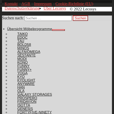
Kontakt
AGB
Impressum
Cookie-Richtlinie (EU)
Datenschutzerklärung
Über Lecosys
© 2022 Lecosys
Suchen nach:
Übersicht Möbelprogramme
TAIKO
EDOC
TAU
BOLD58
MINOS
ALFA/OMEGA
SESTANTE
MODI
KONO
FUNNY
FUNNY+
YOGA
KYO
KYOLIGHT
ANYWARE
HAN
OLA
GALAXY STORAGES
PROSPERO
FRIDAY/ON
ISOTTA
GENESIS
FORTYFIVE-NINETY