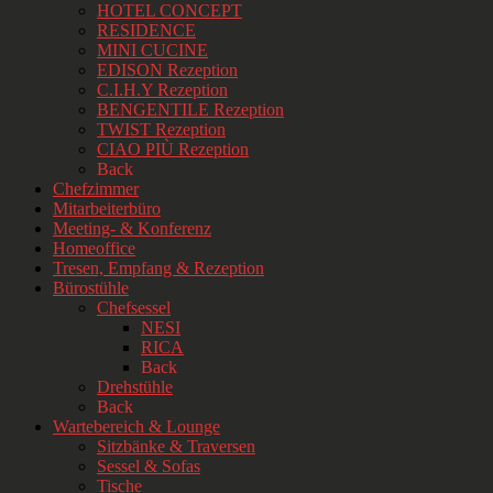
HOTEL CONCEPT
RESIDENCE
MINI CUCINE
EDISON Rezeption
C.I.H.Y Rezeption
BENGENTILE Rezeption
TWIST Rezeption
CIAO PIÙ Rezeption
Back
Chefzimmer
Mitarbeiterbüro
Meeting- & Konferenz
Homeoffice
Tresen, Empfang & Rezeption
Bürostühle
Chefsessel
NESI
RICA
Back
Drehstühle
Back
Wartebereich & Lounge
Sitzbänke & Traversen
Sessel & Sofas
Tische