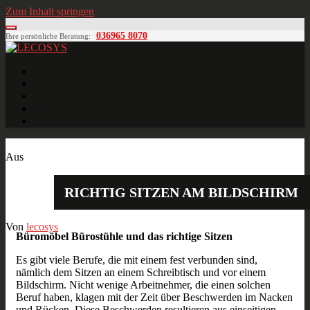
Zum Inhalt springen
036965 8070
Ihre persönliche Beratung:
LECOSYS
Büroeinrichtungen für Individualisten
Startseite
Ihre individuelle Anfrage
Blog
Kontakt
MÖBELPLANUNG
Juni
24
2016
Aus
RICHTIG SITZEN AM BILDSCHIRM
Von
lecosys
Büromöbel Bürostühle und das richtige Sitzen
Es gibt viele Berufe, die mit einem fest verbunden sind,
nämlich dem Sitzen an einem Schreibtisch und vor einem
Bildschirm. Nicht wenige Arbeitnehmer, die einen solchen
Beruf haben, klagen mit der Zeit über Beschwerden im Nacken
und Rücken. Diese Beschwerden resultieren aus einseitigen