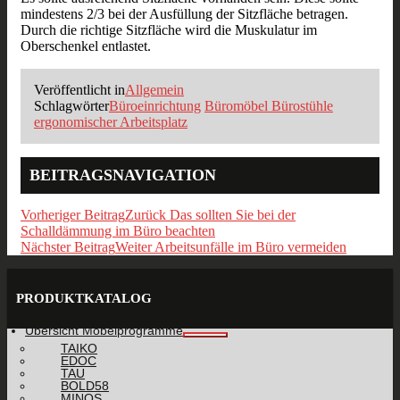
mindestens 2/3 bei der Ausfüllung der Sitzfläche betragen.
Durch die richtige Sitzfläche wird die Muskulatur im
Oberschenkel entlastet.
Veröffentlicht in
Allgemein
Schlagwörter
Büroeinrichtung
Büromöbel Bürostühle
ergonomischer Arbeitsplatz
BEITRAGSNAVIGATION
Vorheriger Beitrag
Zurück
Das sollten Sie bei der
Schalldämmung im Büro beachten
Nächster Beitrag
Weiter
Arbeitsunfälle im Büro vermeiden
PRODUKTKATALOG
Übersicht Möbelprogramme
TAIKO
EDOC
TAU
BOLD58
MINOS