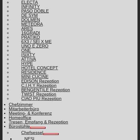
ELECTA
INFINITY
PASO DOBLE
DE SYM
DOLMEN
METEORA
ARES
16GRADI
PRATIKO
6X3 / SEI X ME
UNO E ZERO
ONE
ISIXTY
ATTIVA
HYPE
HOTEL CONCEPT
RESIDENCE
MINI CUCINE
EDISON Rezeption
C.I.H.Y Rezeption
BENGENTILE Rezeption
TWIST Rezeption
CIAO PIÙ Rezeption
Chefzimmer
Mitarbeiterbüro
Meeting- & Konferenz
Homeoffice
Tresen, Empfang & Rezeption
Bürostühle
Chefsessel
NESI