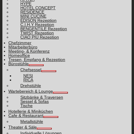
HYPE
HOTEL CONCEPT
RESIDENCE
MINI CUCINE
EDISON Rezeption
C.I.H.Y Rezeption
BENGENTILE Rezeption
TWIST Rezeption
CIAO PIÙ Rezeption
Chefzimmer
Mitarbeiterbüro
Meeting- & Konferenz
Homeoffice
Tresen, Empfang & Rezeption
Bürostühle
Chefsessel
NESI
RICA
Drehstühle
Wartebereich & Lounge
Sitzbänke & Traversen
Sessel & Sofas
Tische
Hotellerie & Miniküchen
Cafe & Restaurant
Metallstühle
Theater & Säle
Individuelle Lösungen