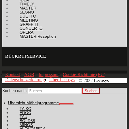
IDEA
TIMELY
MASTER
SEGNO
DUETTO
MEETING
GRAFFITI
CONCERTO
OPERA
MASTER Rezeption
RÜCKRUFSERVICE
Kontakt
AGB
Impressum
Cookie-Richtlinie (EU)
Datenschutzerklärung
Über Lecosys
© 2022 Lecosys
Suchen nach:
Übersicht Möbelprogramme
TAIKO
EDOC
TAU
BOLD58
MINOS
ALFA/OMEGA