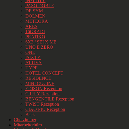
INFINITY
PASO DOBLE
DE SYM
DOLMEN
METEORA
ARES
16GRADI
PRATIKO
6X3 / SEI X ME
UNO E ZERO
ONE
ISIXTY
ATTIVA
HYPE
HOTEL CONCEPT
RESIDENCE
MINI CUCINE
EDISON Rezeption
C.I.H.Y Rezeption
BENGENTILE Rezeption
TWIST Rezeption
CIAO PIÙ Rezeption
Back
Chefzimmer
Mitarbeiterbüro