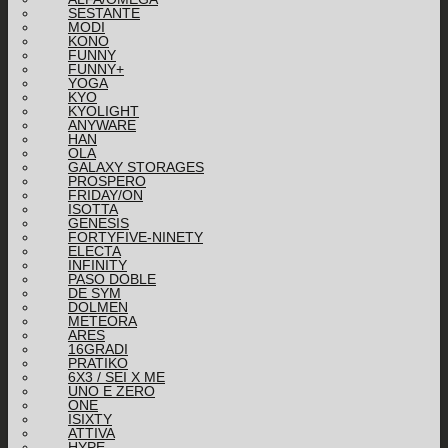
SESTANTE
MODI
KONO
FUNNY
FUNNY+
YOGA
KYO
KYOLIGHT
ANYWARE
HAN
OLA
GALAXY STORAGES
PROSPERO
FRIDAY/ON
ISOTTA
GENESIS
FORTYFIVE-NINETY
ELECTA
INFINITY
PASO DOBLE
DE SYM
DOLMEN
METEORA
ARES
16GRADI
PRATIKO
6X3 / SEI X ME
UNO E ZERO
ONE
ISIXTY
ATTIVA
HYPE