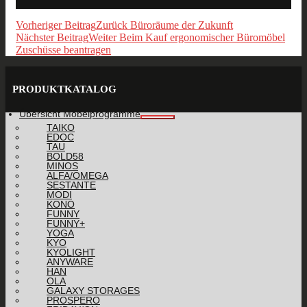
Vorheriger Beitrag
Zurück
Büroräume der Zukunft
Nächster Beitrag
Weiter
Beim Kauf ergonomischer Büromöbel
Zuschüsse beantragen
PRODUKTKATALOG
Übersicht Möbelprogramme
TAIKO
EDOC
TAU
BOLD58
MINOS
ALFA/OMEGA
SESTANTE
MODI
KONO
FUNNY
FUNNY+
YOGA
KYO
KYOLIGHT
ANYWARE
HAN
OLA
GALAXY STORAGES
PROSPERO