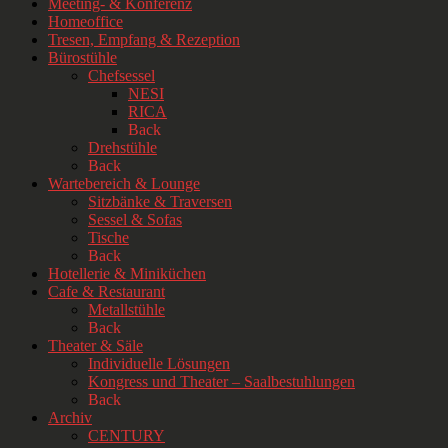
Meeting- & Konferenz
Homeoffice
Tresen, Empfang & Rezeption
Bürostühle
Chefsessel
NESI
RICA
Back
Drehstühle
Back
Wartebereich & Lounge
Sitzbänke & Traversen
Sessel & Sofas
Tische
Back
Hotellerie & Miniküchen
Cafe & Restaurant
Metallstühle
Back
Theater & Säle
Individuelle Lösungen
Kongress und Theater – Saalbestuhlungen
Back
Archiv
CENTURY