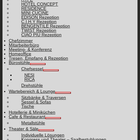
HOTEL CONCEPT
RESIDENCE
MINI CUCINE
EDISON Rezeption
C.I.H.Y Rezeption
BENGENTILE Rezeption
TWIST Rezeption
CIAO PIÙ Rezeption
Chefzimmer
Mitarbeiterbüro
Meeting- & Konferenz
Homeoffice
Tresen, Empfang & Rezeption
Bürostühle
Chefsessel
NESI
RICA
Drehstühle
Wartebereich & Lounge
Sitzbänke & Traversen
Sessel & Sofas
Tische
Hotellerie & Miniküchen
Cafe & Restaurant
Metallstühle
Theater & Säle
Individuelle Lösungen
Kongress und Theater – Saalbestuhlungen