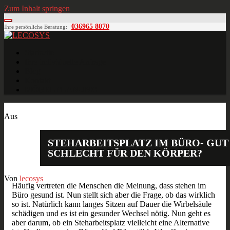
Zum Inhalt springen
036965 8070
Ihre persönliche Beratung:
LECOSYS
Büroeinrichtungen für Individualisten
Startseite
Ihre individuelle Anfrage
Blog
Kontakt
MÖBELPLANUNG
Feb.
03
2016
Aus
STEHARBEITSPLATZ IM BÜRO- GUT
SCHLECHT FÜR DEN KÖRPER?
Von
lecosys
Häufig vertreten die Menschen die Meinung, dass stehen im
Büro gesund ist. Nun stellt sich aber die Frage, ob das wirklich
so ist. Natürlich kann langes Sitzen auf Dauer die Wirbelsäule
schädigen und es ist ein gesunder Wechsel nötig. Nun geht es
aber darum, ob ein Steharbeitsplatz vielleicht eine Alternative