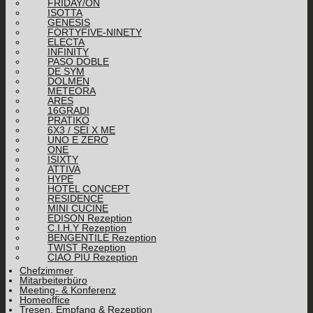
FRIDAY/ON
ISOTTA
GENESIS
FORTYFIVE-NINETY
ELECTA
INFINITY
PASO DOBLE
DE SYM
DOLMEN
METEORA
ARES
16GRADI
PRATIKO
6X3 / SEI X ME
UNO E ZERO
ONE
ISIXTY
ATTIVA
HYPE
HOTEL CONCEPT
RESIDENCE
MINI CUCINE
EDISON Rezeption
C.I.H.Y Rezeption
BENGENTILE Rezeption
TWIST Rezeption
CIAO PIÙ Rezeption
Chefzimmer
Mitarbeiterbüro
Meeting- & Konferenz
Homeoffice
Tresen, Empfang & Rezeption