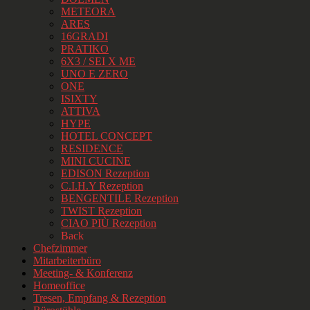
METEORA
ARES
16GRADI
PRATIKO
6X3 / SEI X ME
UNO E ZERO
ONE
ISIXTY
ATTIVA
HYPE
HOTEL CONCEPT
RESIDENCE
MINI CUCINE
EDISON Rezeption
C.I.H.Y Rezeption
BENGENTILE Rezeption
TWIST Rezeption
CIAO PIÙ Rezeption
Back
Chefzimmer
Mitarbeiterbüro
Meeting- & Konferenz
Homeoffice
Tresen, Empfang & Rezeption