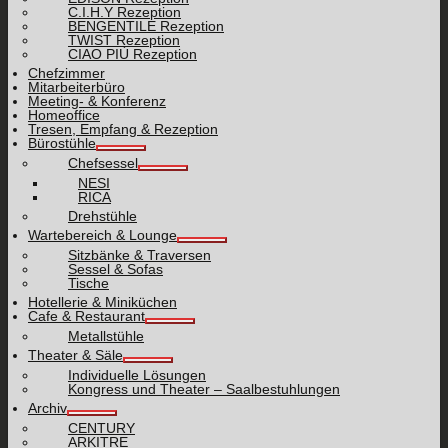
C.I.H.Y Rezeption
BENGENTILE Rezeption
TWIST Rezeption
CIAO PIÙ Rezeption
Chefzimmer
Mitarbeiterbüro
Meeting- & Konferenz
Homeoffice
Tresen, Empfang & Rezeption
Bürostühle
Chefsessel
NESI
RICA
Drehstühle
Wartebereich & Lounge
Sitzbänke & Traversen
Sessel & Sofas
Tische
Hotellerie & Miniküchen
Cafe & Restaurant
Metallstühle
Theater & Säle
Individuelle Lösungen
Kongress und Theater – Saalbestuhlungen
Archiv
CENTURY
ARKITRE