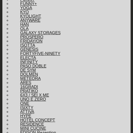
FUNNY+
YOGA
KYO
KYOLIGHT
ANYWARE
HAN
OLA
GALAXY STORAGES
PROSPERO
FRIDAY/ON
ISOTTA
GENESIS
FORTYFIVE-NINETY
ELECTA
INFINITY
PASO DOBLE
DE SYM
DOLMEN
METEORA
ARES
16GRADI
PRATIKO
6X3 / SEI X ME
UNO E ZERO
ONE
ISIXTY
ATTIVA
HYPE
HOTEL CONCEPT
RESIDENCE
MINI CUCINE
EDISON Rezeption