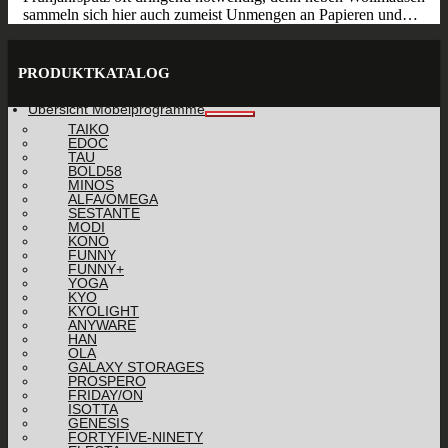
sammeln sich hier auch zumeist Unmengen an Papieren und…
PRODUKTKATALOG
Übersicht Möbelprogramme
TAIKO
EDOC
TAU
BOLD58
MINOS
ALFA/OMEGA
SESTANTE
MODI
KONO
FUNNY
FUNNY+
YOGA
KYO
KYOLIGHT
ANYWARE
HAN
OLA
GALAXY STORAGES
PROSPERO
FRIDAY/ON
ISOTTA
GENESIS
FORTYFIVE-NINETY