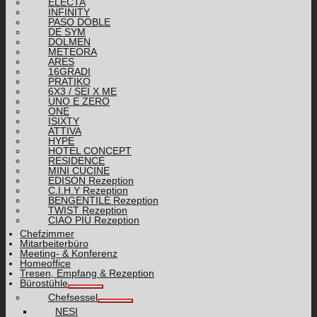
ELECTA
INFINITY
PASO DOBLE
DE SYM
DOLMEN
METEORA
ARES
16GRADI
PRATIKO
6X3 / SEI X ME
UNO E ZERO
ONE
ISIXTY
ATTIVA
HYPE
HOTEL CONCEPT
RESIDENCE
MINI CUCINE
EDISON Rezeption
C.I.H.Y Rezeption
BENGENTILE Rezeption
TWIST Rezeption
CIAO PIÙ Rezeption
Chefzimmer
Mitarbeiterbüro
Meeting- & Konferenz
Homeoffice
Tresen, Empfang & Rezeption
Bürostühle
Chefsessel
NESI