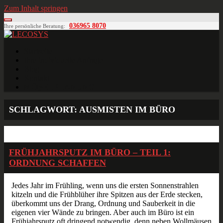
Zum Inhalt springen
036965 8070
Ihre persönliche Beratung:
LECOSYS
Büroeinrichtungen für Individualisten
Startseite
Ihre individuelle Anfrage
Blog
Kontakt
MÖBELPLANUNG
SCHLAGWORT:
AUSMISTEN IM BÜRO
März
06
2020
FRÜHJAHRSPUTZ IM BÜRO – TEIL 1:
ORDNUNG SCHAFFEN
Jedes Jahr im Frühling, wenn uns die ersten Sonnenstrahlen
kitzeln und die Frühblüher ihre Spitzen aus der Erde stecken,
überkommt uns der Drang, Ordnung und Sauberkeit in die
eigenen vier Wände zu bringen. Aber auch im Büro ist ein
Frühjahrsputz oft dringend notwendig, denn neben Wollmäusen