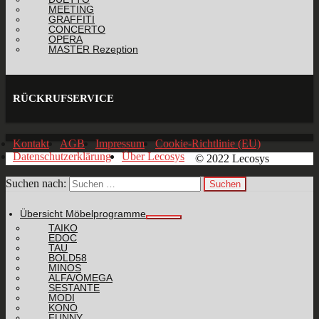
MEETING
GRAFFITI
CONCERTO
OPERA
MASTER Rezeption
RÜCKRUFSERVICE
Kontakt
AGB
Impressum
Cookie-Richtlinie (EU)
Datenschutzerklärung
Über Lecosys
© 2022 Lecosys
Suchen nach:
Übersicht Möbelprogramme
TAIKO
EDOC
TAU
BOLD58
MINOS
ALFA/OMEGA
SESTANTE
MODI
KONO
FUNNY