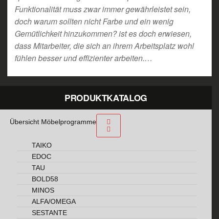
Funktionalität muss zwar immer gewährleistet sein,
doch warum sollten nicht Farbe und ein wenig
Gemütlichkeit hinzukommen? ist es doch erwiesen,
dass Mitarbeiter, die sich an ihrem Arbeitsplatz wohl
fühlen besser und effizienter arbeiten.…
PRODUKTKATALOG
Übersicht Möbelprogramme
TAIKO
EDOC
TAU
BOLD58
MINOS
ALFA/OMEGA
SESTANTE