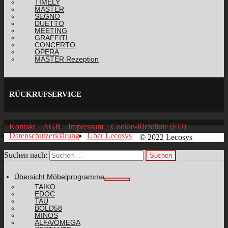
TIMELY
MASTER
SEGNO
DUETTO
MEETING
GRAFFITI
CONCERTO
OPERA
MASTER Rezeption
RÜCKRUFSERVICE
Kontakt
AGB
Impressum
Cookie-Richtlinie (EU)
Datenschutzerklärung
Über Lecosys
© 2022 Lecosys
Suchen nach:
Übersicht Möbelprogramme
TAIKO
EDOC
TAU
BOLD58
MINOS
ALFA/OMEGA