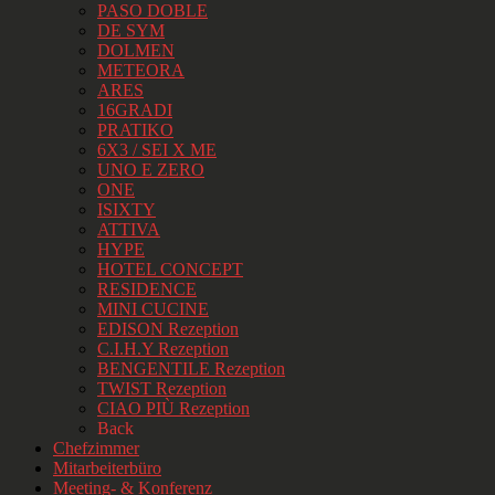
PASO DOBLE
DE SYM
DOLMEN
METEORA
ARES
16GRADI
PRATIKO
6X3 / SEI X ME
UNO E ZERO
ONE
ISIXTY
ATTIVA
HYPE
HOTEL CONCEPT
RESIDENCE
MINI CUCINE
EDISON Rezeption
C.I.H.Y Rezeption
BENGENTILE Rezeption
TWIST Rezeption
CIAO PIÙ Rezeption
Back
Chefzimmer
Mitarbeiterbüro
Meeting- & Konferenz