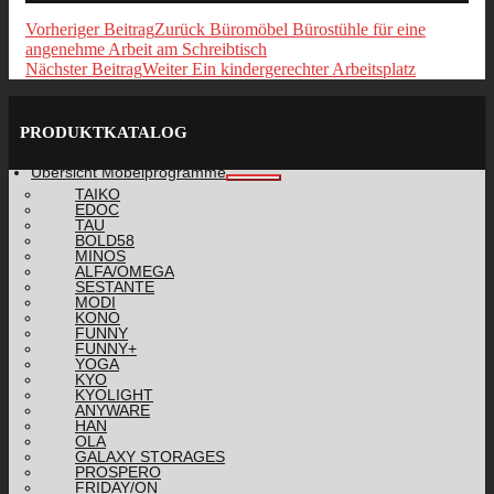
Vorheriger Beitrag
Zurück
Büromöbel Bürostühle für eine
angenehme Arbeit am Schreibtisch
Nächster Beitrag
Weiter
Ein kindergerechter Arbeitsplatz
PRODUKTKATALOG
Übersicht Möbelprogramme
TAIKO
EDOC
TAU
BOLD58
MINOS
ALFA/OMEGA
SESTANTE
MODI
KONO
FUNNY
FUNNY+
YOGA
KYO
KYOLIGHT
ANYWARE
HAN
OLA
GALAXY STORAGES
PROSPERO
FRIDAY/ON