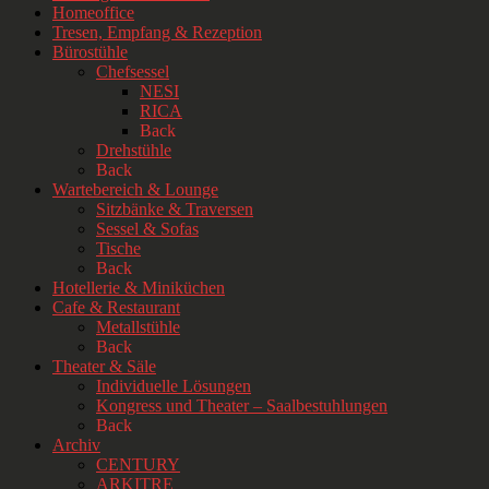
Homeoffice
Tresen, Empfang & Rezeption
Bürostühle
Chefsessel
NESI
RICA
Back
Drehstühle
Back
Wartebereich & Lounge
Sitzbänke & Traversen
Sessel & Sofas
Tische
Back
Hotellerie & Miniküchen
Cafe & Restaurant
Metallstühle
Back
Theater & Säle
Individuelle Lösungen
Kongress und Theater – Saalbestuhlungen
Back
Archiv
CENTURY
ARKITRE