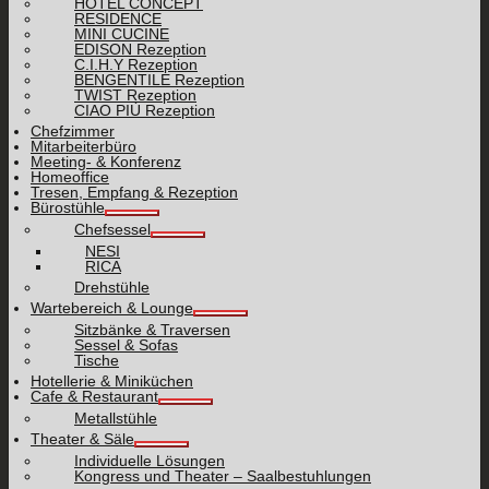
HOTEL CONCEPT
RESIDENCE
MINI CUCINE
EDISON Rezeption
C.I.H.Y Rezeption
BENGENTILE Rezeption
TWIST Rezeption
CIAO PIÙ Rezeption
Chefzimmer
Mitarbeiterbüro
Meeting- & Konferenz
Homeoffice
Tresen, Empfang & Rezeption
Bürostühle
Chefsessel
NESI
RICA
Drehstühle
Wartebereich & Lounge
Sitzbänke & Traversen
Sessel & Sofas
Tische
Hotellerie & Miniküchen
Cafe & Restaurant
Metallstühle
Theater & Säle
Individuelle Lösungen
Kongress und Theater – Saalbestuhlungen