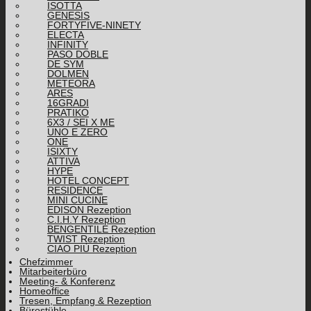
ISOTTA
GENESIS
FORTYFIVE-NINETY
ELECTA
INFINITY
PASO DOBLE
DE SYM
DOLMEN
METEORA
ARES
16GRADI
PRATIKO
6X3 / SEI X ME
UNO E ZERO
ONE
ISIXTY
ATTIVA
HYPE
HOTEL CONCEPT
RESIDENCE
MINI CUCINE
EDISON Rezeption
C.I.H.Y Rezeption
BENGENTILE Rezeption
TWIST Rezeption
CIAO PIÙ Rezeption
Chefzimmer
Mitarbeiterbüro
Meeting- & Konferenz
Homeoffice
Tresen, Empfang & Rezeption
Bürostühle