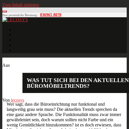
Zum Inhalt springen
036965 8070
Ihre persönliche Beratung:
LECOSYS
Büroeinrichtungen für Individualisten
Startseite
Ihre individuelle Anfrage
Blog
Kontakt
MÖBELPLANUNG
März
07
2015
Aus
WAS TUT SICH BEI DEN AKTUELLEN
BÜROMÖBELTRENDS?
Von
lecosys
Wer sagt, dass die Büroeinrichtung nur funktional und
langweilig grau sein muss? Die aktuellen Trends sprechen da
eine ganz andere Sprache. Die Funktionalität muss zwar immer
gewährleistet sein, doch warum sollten nicht Farbe und ein
wenig Gemütlichkeit hinzukommen? ist es doch erwiesen, dass