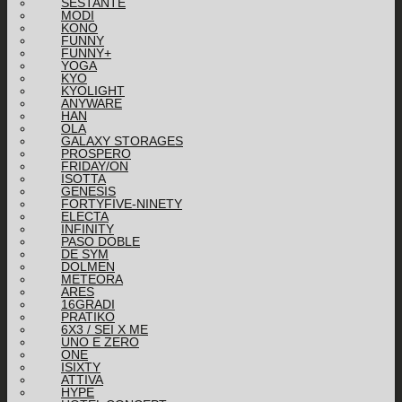
SESTANTE
MODI
KONO
FUNNY
FUNNY+
YOGA
KYO
KYOLIGHT
ANYWARE
HAN
OLA
GALAXY STORAGES
PROSPERO
FRIDAY/ON
ISOTTA
GENESIS
FORTYFIVE-NINETY
ELECTA
INFINITY
PASO DOBLE
DE SYM
DOLMEN
METEORA
ARES
16GRADI
PRATIKO
6X3 / SEI X ME
UNO E ZERO
ONE
ISIXTY
ATTIVA
HYPE