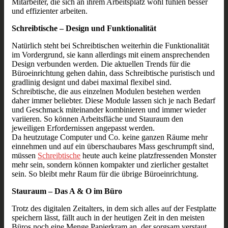
Mitarbeiter, die sich an ihrem Arbeitsplatz wohl fühlen besser
und effizienter arbeiten.
Schreibtische – Design und Funktionalität
Natürlich steht bei Schreibtischen weiterhin die Funktionalität
im Vordergrund, sie kann allerdings mit einem ansprechenden
Design verbunden werden. Die aktuellen Trends für die
Büroeinrichtung gehen dahin, dass Schreibtische puristisch und
gradlinig designt und dabei maximal flexibel sind.
Schreibtische, die aus einzelnen Modulen bestehen werden
daher immer beliebter. Diese Module lassen sich je nach Bedarf
und Geschmack miteinander kombinieren und immer wieder
variieren. So können Arbeitsfläche und Stauraum den
jeweiligen Erfordernissen angepasst werden.
Da heutzutage Computer und Co. keine ganzen Räume mehr
einnehmen und auf ein überschaubares Mass geschrumpft sind,
müssen
Schreibtische
heute auch keine platzfressenden Monster
mehr sein, sondern können kompakter und zierlicher gestaltet
sein. So bleibt mehr Raum für die übrige Büroeinrichtung.
Stauraum – Das A & O im Büro
Trotz des digitalen Zeitalters, in dem sich alles auf der Festplatte
speichern lässt, fällt auch in der heutigen Zeit in den meisten
Büros noch eine Menge Papierkram an, der sorgsam verstaut