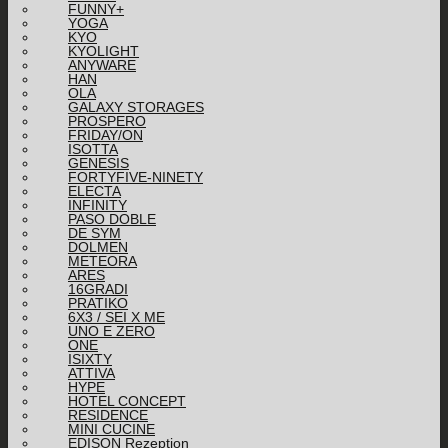
FUNNY+
YOGA
KYO
KYOLIGHT
ANYWARE
HAN
OLA
GALAXY STORAGES
PROSPERO
FRIDAY/ON
ISOTTA
GENESIS
FORTYFIVE-NINETY
ELECTA
INFINITY
PASO DOBLE
DE SYM
DOLMEN
METEORA
ARES
16GRADI
PRATIKO
6X3 / SEI X ME
UNO E ZERO
ONE
ISIXTY
ATTIVA
HYPE
HOTEL CONCEPT
RESIDENCE
MINI CUCINE
EDISON Rezeption