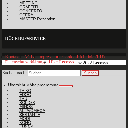
MEETING
GRAFFITI
CONCERTO
OPERA
MASTER Rezeption
RÜCKRUFSERVICE
Kontakt
AGB
Impressum
Cookie-Richtlinie (EU)
Datenschutzerklärung
Über Lecosys
© 2022 Lecosys
Suchen nach:
Übersicht Möbelprogramme
TAIKO
EDOC
TAU
BOLD58
MINOS
ALFA/OMEGA
SESTANTE
MODI
KONO
FUNNY