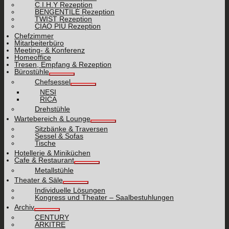
C.I.H.Y Rezeption
BENGENTILE Rezeption
TWIST Rezeption
CIAO PIÙ Rezeption
Chefzimmer
Mitarbeiterbüro
Meeting- & Konferenz
Homeoffice
Tresen, Empfang & Rezeption
Bürostühle
Chefsessel
NESI
RICA
Drehstühle
Wartebereich & Lounge
Sitzbänke & Traversen
Sessel & Sofas
Tische
Hotellerie & Miniküchen
Cafe & Restaurant
Metallstühle
Theater & Säle
Individuelle Lösungen
Kongress und Theater – Saalbestuhlungen
Archiv
CENTURY
ARKITRE