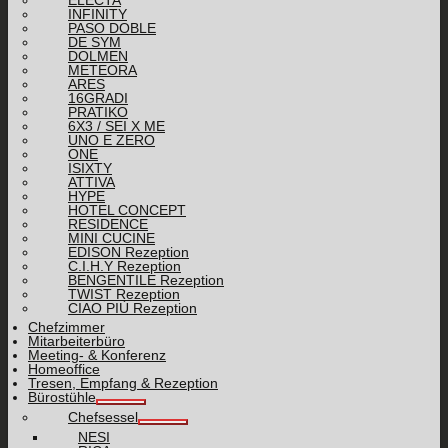
INFINITY
PASO DOBLE
DE SYM
DOLMEN
METEORA
ARES
16GRADI
PRATIKO
6X3 / SEI X ME
UNO E ZERO
ONE
ISIXTY
ATTIVA
HYPE
HOTEL CONCEPT
RESIDENCE
MINI CUCINE
EDISON Rezeption
C.I.H.Y Rezeption
BENGENTILE Rezeption
TWIST Rezeption
CIAO PIÙ Rezeption
Chefzimmer
Mitarbeiterbüro
Meeting- & Konferenz
Homeoffice
Tresen, Empfang & Rezeption
Bürostühle
Chefsessel
NESI