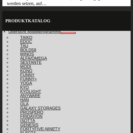
werden setzen, auf…
PRODUKTKATALOG
Übersicht Möbelprogramme
TAIKO
EDOC
TAU
BOLD58
MINOS
ALFA/OMEGA
SESTANTE
MODI
KONO
FUNNY
FUNNY+
YOGA
KYO
KYOLIGHT
ANYWARE
HAN
OLA
GALAXY STORAGES
PROSPERO
FRIDAY/ON
ISOTTA
GENESIS
FORTYFIVE-NINETY
ELECTA