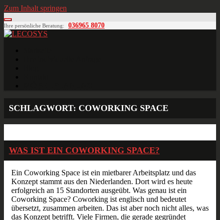
Zum Inhalt springen
036965 8070
Ihre persönliche Beratung:
LECOSYS
Büroeinrichtungen für Individualisten
Startseite
Ihre individuelle Anfrage
Blog
Kontakt
MÖBELPLANUNG
SCHLAGWORT:
COWORKING SPACE
Apr.
30
2017
WAS IST EIN COWORKING SPACE?
Ein Coworking Space ist ein mietbarer Arbeitsplatz und das
Konzept stammt aus den Niederlanden. Dort wird es heute
erfolgreich an 15 Standorten ausgeübt. Was genau ist ein
Coworking Space? Coworking ist englisch und bedeutet
übersetzt, zusammen arbeiten. Das ist aber noch nicht alles, was
das Konzept betrifft. Viele Firmen, die gerade gegründet