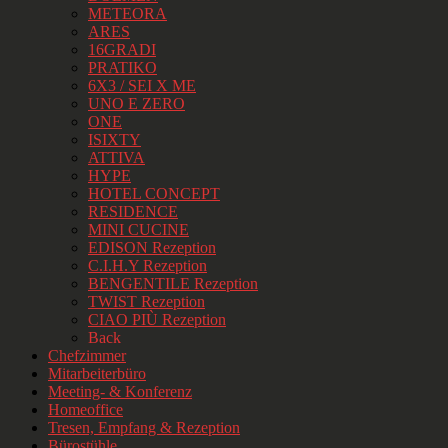
METEORA
ARES
16GRADI
PRATIKO
6X3 / SEI X ME
UNO E ZERO
ONE
ISIXTY
ATTIVA
HYPE
HOTEL CONCEPT
RESIDENCE
MINI CUCINE
EDISON Rezeption
C.I.H.Y Rezeption
BENGENTILE Rezeption
TWIST Rezeption
CIAO PIÙ Rezeption
Back
Chefzimmer
Mitarbeiterbüro
Meeting- & Konferenz
Homeoffice
Tresen, Empfang & Rezeption
Bürostühle