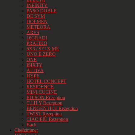
INFINITY
PASO DOBLE
DE SYM
DOLMEN
METEORA
ARES
16GRADI
PRATIKO
6X3 / SEI X ME
UNO E ZERO
ONE
ISIXTY
ATTIVA
HYPE
HOTEL CONCEPT
RESIDENCE
MINI CUCINE
EDISON Rezeption
C.I.H.Y Rezeption
BENGENTILE Rezeption
TWIST Rezeption
CIAO PIÙ Rezeption
Back
Chefzimmer