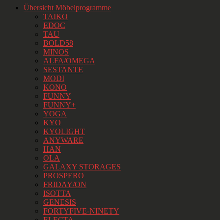
Übersicht Möbelprogramme
TAIKO
EDOC
TAU
BOLD58
MINOS
ALFA/OMEGA
SESTANTE
MODI
KONO
FUNNY
FUNNY+
YOGA
KYO
KYOLIGHT
ANYWARE
HAN
OLA
GALAXY STORAGES
PROSPERO
FRIDAY/ON
ISOTTA
GENESIS
FORTYFIVE-NINETY
ELECTA