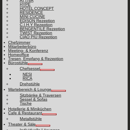
ATTIVA
HYPE
HOTEL CONCEPT
RESIDENCE
MINI CUCINE
EDISON Rezeption
C.I.H.Y Rezeption
BENGENTILE Rezeption
TWIST Rezeption
CIAO PIÙ Rezeption
Chefzimmer
Mitarbeiterbüro
Meeting- & Konferenz
Homeoffice
Tresen, Empfang & Rezeption
Bürostühle
Chefsessel
NESI
RICA
Drehstühle
Wartebereich & Lounge
Sitzbänke & Traversen
Sessel & Sofas
Tische
Hotellerie & Miniküchen
Cafe & Restaurant
Metallstühle
Theater & Säle