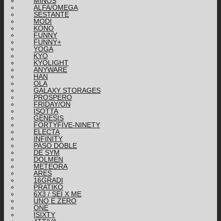
MINOS
ALFA/OMEGA
SESTANTE
MODI
KONO
FUNNY
FUNNY+
YOGA
KYO
KYOLIGHT
ANYWARE
HAN
OLA
GALAXY STORAGES
PROSPERO
FRIDAY/ON
ISOTTA
GENESIS
FORTYFIVE-NINETY
ELECTA
INFINITY
PASO DOBLE
DE SYM
DOLMEN
METEORA
ARES
16GRADI
PRATIKO
6X3 / SEI X ME
UNO E ZERO
ONE
ISIXTY