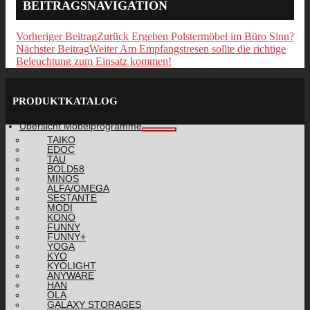
BEITRAGSNAVIGATION
Vorheriger Beitrag
Zurück
Ergeben Polstermöbel im Büro Sinn?
Nächster Beitrag
Weiter
Am Empfangstresen sollte die richtige
Beleuchtung zum Einsatz kommen!
PRODUKTKATALOG
Übersicht Möbelprogramme
TAIKO
EDOC
TAU
BOLD58
MINOS
ALFA/OMEGA
SESTANTE
MODI
KONO
FUNNY
FUNNY+
YOGA
KYO
KYOLIGHT
ANYWARE
HAN
OLA
GALAXY STORAGES