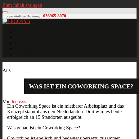
Zum Inhalt springen
036965 8070
Ihre persönliche Beratung:
LECOSYS
Büroeinrichtungen für Individualisten
Startseite
Ihre individuelle Anfrage
Blog
Kontakt
MÖBELPLANUNG
Apr.
30
2017
Aus
WAS IST EIN COWORKING SPACE?
Von
lecosys
Ein Coworking Space ist ein mietbarer Arbeitsplatz und das
Konzept stammt aus den Niederlanden. Dort wird es heute
erfolgreich an 15 Standorten ausgeübt.
Was genau ist ein Coworking Space?
Coworking ist englisch und bedeutet übersetzt, zusammen