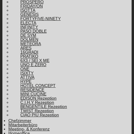
PROSPERO
FRIDAY/ON
ISOTTA
GENESIS
FORTYFIVE-NINETY
ELECTA
INFINITY
PASO DOBLE
DE SYM
DOLMEN
METEORA
ARES
16GRADI
PRATIKO
6X3 / SEI X ME
UNO E ZERO
ONE
ISIXTY
ATTIVA
HYPE
HOTEL CONCEPT
RESIDENCE
MINI CUCINE
EDISON Rezeption
C.I.H.Y Rezeption
BENGENTILE Rezeption
TWIST Rezeption
CIAO PIÙ Rezeption
Chefzimmer
Mitarbeiterbüro
Meeting- & Konferenz
Homeoffice