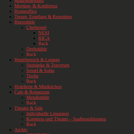
Mitarbeiterbüro
Meeting- & Konferenz
Homeoffice
Tresen, Empfang & Rezeption
Bürostühle
Chefsessel
NESI
RICA
Back
Drehstühle
Back
Wartebereich & Lounge
Sitzbänke & Traversen
Sessel & Sofas
Tische
Back
Hotellerie & Miniküchen
Cafe & Restaurant
Metallstühle
Back
Theater & Säle
Individuelle Lösungen
Kongress und Theater – Saalbestuhlungen
Back
Archiv