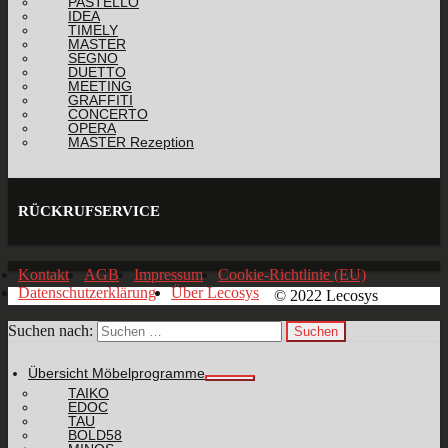
PASTELLO
IDEA
TIMELY
MASTER
SEGNO
DUETTO
MEETING
GRAFFITI
CONCERTO
OPERA
MASTER Rezeption
RÜCKRUFSERVICE
Kontakt
AGB
Impressum
Cookie-Richtlinie (EU)
Datenschutzerklärung
Über Lecosys
© 2022 Lecosys
Suchen nach:
Übersicht Möbelprogramme
TAIKO
EDOC
TAU
BOLD58