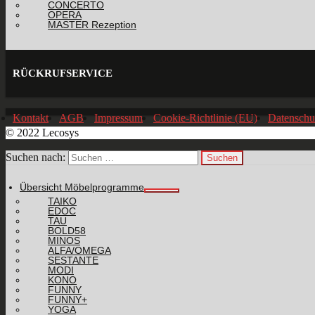
CONCERTO
OPERA
MASTER Rezeption
RÜCKRUFSERVICE
Kontakt
AGB
Impressum
Cookie-Richtlinie (EU)
Datenschu
© 2022 Lecosys
Suchen nach:
Übersicht Möbelprogramme
TAIKO
EDOC
TAU
BOLD58
MINOS
ALFA/OMEGA
SESTANTE
MODI
KONO
FUNNY
FUNNY+
YOGA