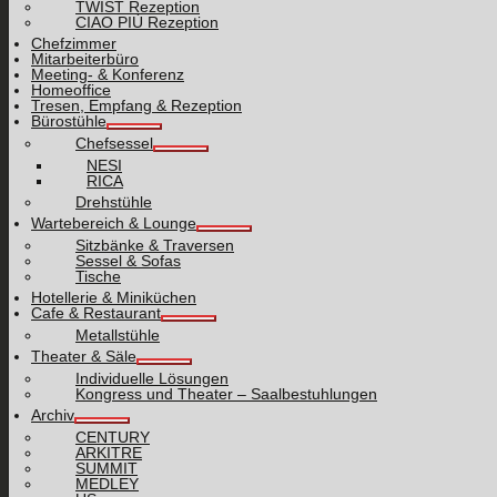
TWIST Rezeption
CIAO PIÙ Rezeption
Chefzimmer
Mitarbeiterbüro
Meeting- & Konferenz
Homeoffice
Tresen, Empfang & Rezeption
Bürostühle
Chefsessel
NESI
RICA
Drehstühle
Wartebereich & Lounge
Sitzbänke & Traversen
Sessel & Sofas
Tische
Hotellerie & Miniküchen
Cafe & Restaurant
Metallstühle
Theater & Säle
Individuelle Lösungen
Kongress und Theater – Saalbestuhlungen
Archiv
CENTURY
ARKITRE
SUMMIT
MEDLEY