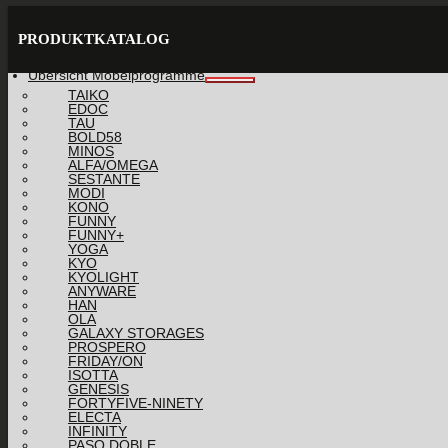
PRODUKTKATALOG
Übersicht Möbelprogramme
TAIKO
EDOC
TAU
BOLD58
MINOS
ALFA/OMEGA
SESTANTE
MODI
KONO
FUNNY
FUNNY+
YOGA
KYO
KYOLIGHT
ANYWARE
HAN
OLA
GALAXY STORAGES
PROSPERO
FRIDAY/ON
ISOTTA
GENESIS
FORTYFIVE-NINETY
ELECTA
INFINITY
PASO DOBLE