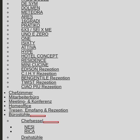
DE SYM
DOLMEN
METEORA
ARES
16GRADI
PRATIKO
6X3 / SEI X ME
UNO E ZERO
ONE
ISIXTY
ATTIVA
HYPE
HOTEL CONCEPT
RESIDENCE
MINI CUCINE
EDISON Rezeption
C.I.H.Y Rezeption
BENGENTILE Rezeption
TWIST Rezeption
CIAO PIÙ Rezeption
Chefzimmer
Mitarbeiterbüro
Meeting- & Konferenz
Homeoffice
Tresen, Empfang & Rezeption
Bürostühle
Chefsessel
NESI
RICA
Drehstühle