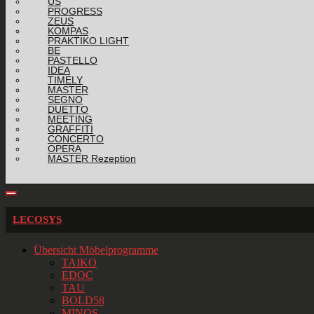
US
PROGRESS
ZEUS
KOMPAS
PRAKTIKO LIGHT
BE
PASTELLO
IDEA
TIMELY
MASTER
SEGNO
DUETTO
MEETING
GRAFFITI
CONCERTO
OPERA
MASTER Rezeption
LECOSYS
Übersicht Möbelprogramme
TAIKO
EDOC
TAU
BOLD58
MINOS