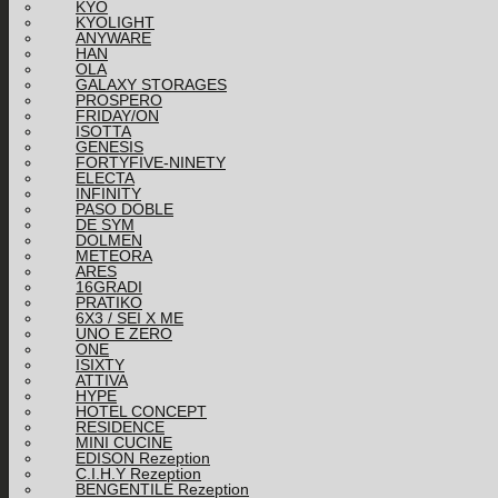
KYO
KYOLIGHT
ANYWARE
HAN
OLA
GALAXY STORAGES
PROSPERO
FRIDAY/ON
ISOTTA
GENESIS
FORTYFIVE-NINETY
ELECTA
INFINITY
PASO DOBLE
DE SYM
DOLMEN
METEORA
ARES
16GRADI
PRATIKO
6X3 / SEI X ME
UNO E ZERO
ONE
ISIXTY
ATTIVA
HYPE
HOTEL CONCEPT
RESIDENCE
MINI CUCINE
EDISON Rezeption
C.I.H.Y Rezeption
BENGENTILE Rezeption