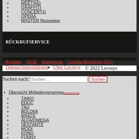
MEETING
GRAFFITI
CONCERTO
OPERA
MASTER Rezeption
RÜCKRUFSERVICE
Kontakt
AGB
Impressum
Cookie-Richtlinie (EU)
Datenschutzerklärung
Über Lecosys
© 2022 Lecosys
Suchen nach:
Übersicht Möbelprogramme
TAIKO
EDOC
TAU
BOLD58
MINOS
ALFA/OMEGA
SESTANTE
MODI
KONO
FUNNY