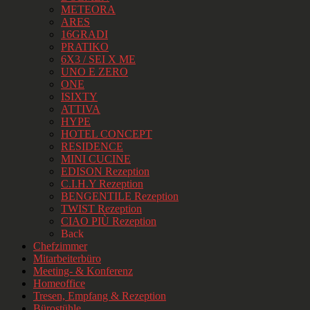
METEORA
ARES
16GRADI
PRATIKO
6X3 / SEI X ME
UNO E ZERO
ONE
ISIXTY
ATTIVA
HYPE
HOTEL CONCEPT
RESIDENCE
MINI CUCINE
EDISON Rezeption
C.I.H.Y Rezeption
BENGENTILE Rezeption
TWIST Rezeption
CIAO PIÙ Rezeption
Back
Chefzimmer
Mitarbeiterbüro
Meeting- & Konferenz
Homeoffice
Tresen, Empfang & Rezeption
Bürostühle