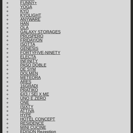
FUNNY+
YOGA
KYO
KYOLIGHT
ANYWARE
HAN
OLA
GALAXY STORAGES
PROSPERO
FRIDAY/ON
ISOTTA
GENESIS
FORTYFIVE-NINETY
ELECTA
INFINITY
PASO DOBLE
DE SYM
DOLMEN
METEORA
ARES
16GRADI
PRATIKO
6X3 / SEI X ME
UNO E ZERO
ONE
ISIXTY
ATTIVA
HYPE
HOTEL CONCEPT
RESIDENCE
MINI CUCINE
EDISON Rezeption