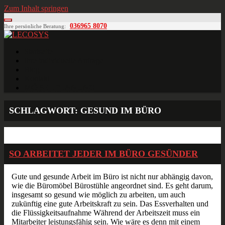
Zum Inhalt springen
036965 8070
Ihre persönliche Beratung:
LECOSYS
Büroeinrichtungen für Individualisten
Startseite
Ihre individuelle Anfrage
Blog
Kontakt
MÖBELPLANUNG
SCHLAGWORT:
GESUND IM BÜRO
Dez.
16
2018
SO ARBEITET JEDER IM BÜRO GESÜNDER
Gute und gesunde Arbeit im Büro ist nicht nur abhängig davon,
wie die Büromöbel Bürostühle angeordnet sind. Es geht darum,
insgesamt so gesund wie möglich zu arbeiten, um auch
zukünftig eine gute Arbeitskraft zu sein. Das Essverhalten und
die Flüssigkeitsaufnahme Während der Arbeitszeit muss ein
Mitarbeiter leistungsfähig sein. Wie wäre es denn mit einem