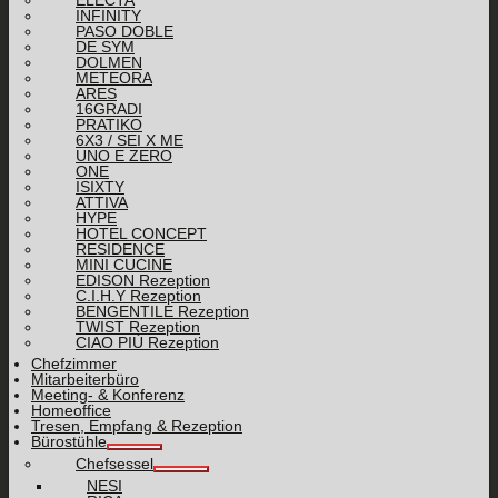
INFINITY
PASO DOBLE
DE SYM
DOLMEN
METEORA
ARES
16GRADI
PRATIKO
6X3 / SEI X ME
UNO E ZERO
ONE
ISIXTY
ATTIVA
HYPE
HOTEL CONCEPT
RESIDENCE
MINI CUCINE
EDISON Rezeption
C.I.H.Y Rezeption
BENGENTILE Rezeption
TWIST Rezeption
CIAO PIÙ Rezeption
Chefzimmer
Mitarbeiterbüro
Meeting- & Konferenz
Homeoffice
Tresen, Empfang & Rezeption
Bürostühle
Chefsessel
NESI