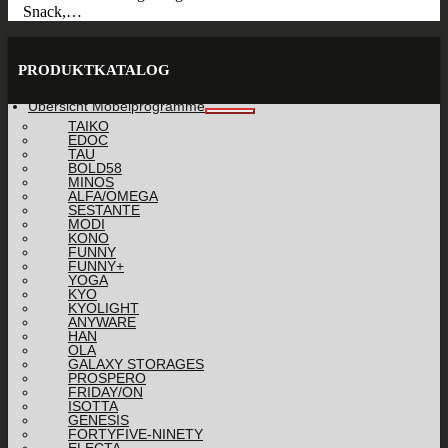
Snack,…
PRODUKTKATALOG
Übersicht Möbelprogramme
TAIKO
EDOC
TAU
BOLD58
MINOS
ALFA/OMEGA
SESTANTE
MODI
KONO
FUNNY
FUNNY+
YOGA
KYO
KYOLIGHT
ANYWARE
HAN
OLA
GALAXY STORAGES
PROSPERO
FRIDAY/ON
ISOTTA
GENESIS
FORTYFIVE-NINETY
ELECTA