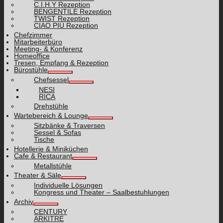
C.I.H.Y Rezeption
BENGENTILE Rezeption
TWIST Rezeption
CIAO PIÙ Rezeption
Chefzimmer
Mitarbeiterbüro
Meeting- & Konferenz
Homeoffice
Tresen, Empfang & Rezeption
Bürostühle
Chefsessel
NESI
RICA
Drehstühle
Wartebereich & Lounge
Sitzbänke & Traversen
Sessel & Sofas
Tische
Hotellerie & Miniküchen
Cafe & Restaurant
Metallstühle
Theater & Säle
Individuelle Lösungen
Kongress und Theater – Saalbestuhlungen
Archiv
CENTURY
ARKITRE