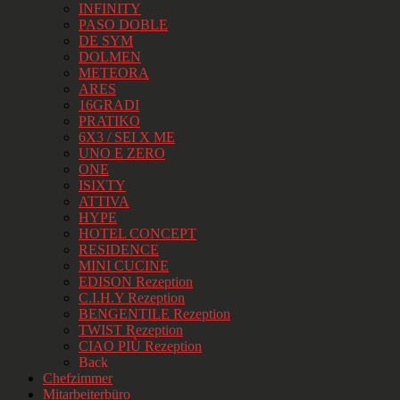
INFINITY
PASO DOBLE
DE SYM
DOLMEN
METEORA
ARES
16GRADI
PRATIKO
6X3 / SEI X ME
UNO E ZERO
ONE
ISIXTY
ATTIVA
HYPE
HOTEL CONCEPT
RESIDENCE
MINI CUCINE
EDISON Rezeption
C.I.H.Y Rezeption
BENGENTILE Rezeption
TWIST Rezeption
CIAO PIÙ Rezeption
Back
Chefzimmer
Mitarbeiterbüro