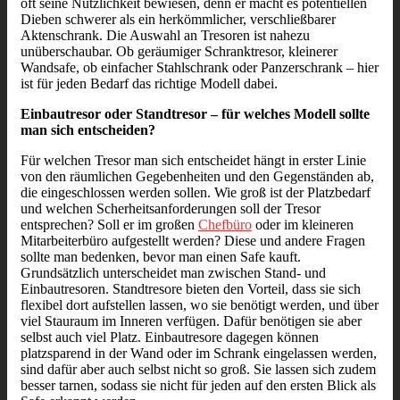
oft seine Nützlichkeit bewiesen, denn er macht es potentiellen
Dieben schwerer als ein herkömmlicher, verschließbarer
Aktenschrank. Die Auswahl an Tresoren ist nahezu
unüberschaubar. Ob geräumiger Schranktresor, kleinerer
Wandsafe, ob einfacher Stahlschrank oder Panzerschrank – hier
ist für jeden Bedarf das richtige Modell dabei.
Einbautresor oder Standtresor – für welches Modell sollte
man sich entscheiden?
Für welchen Tresor man sich entscheidet hängt in erster Linie
von den räumlichen Gegebenheiten und den Gegenständen ab,
die eingeschlossen werden sollen. Wie groß ist der Platzbedarf
und welchen Scherheitsanforderungen soll der Tresor
entsprechen? Soll er im großen
Chefbüro
oder im kleineren
Mitarbeiterbüro aufgestellt werden? Diese und andere Fragen
sollte man bedenken, bevor man einen Safe kauft.
Grundsätzlich unterscheidet man zwischen Stand- und
Einbautresoren. Standtresore bieten den Vorteil, dass sie sich
flexibel dort aufstellen lassen, wo sie benötigt werden, und über
viel Stauraum im Inneren verfügen. Dafür benötigen sie aber
selbst auch viel Platz. Einbautresore dagegen können
platzsparend in der Wand oder im Schrank eingelassen werden,
sind dafür aber auch selbst nicht so groß. Sie lassen sich zudem
besser tarnen, sodass sie nicht für jeden auf den ersten Blick als