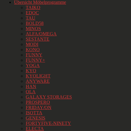
Übersicht Möbelprogramme
TAIKO
EDOC
TAU
BOLD58
MINOS
ALFA/OMEGA
SESTANTE
MODI
KONO
FUNNY
FUNNY+
YOGA
KYO
KYOLIGHT
ANYWARE
HAN
OLA
GALAXY STORAGES
PROSPERO
FRIDAY/ON
ISOTTA
GENESIS
FORTYFIVE-NINETY
ELECTA