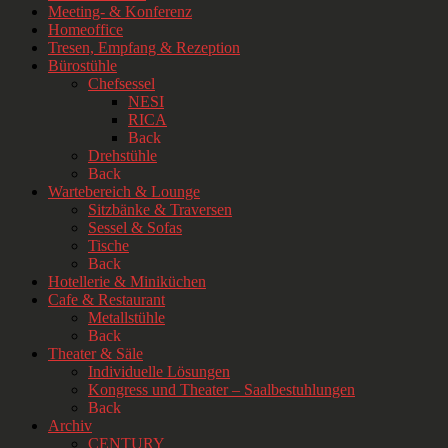
Meeting- & Konferenz
Homeoffice
Tresen, Empfang & Rezeption
Bürostühle
Chefsessel
NESI
RICA
Back
Drehstühle
Back
Wartebereich & Lounge
Sitzbänke & Traversen
Sessel & Sofas
Tische
Back
Hotellerie & Miniküchen
Cafe & Restaurant
Metallstühle
Back
Theater & Säle
Individuelle Lösungen
Kongress und Theater – Saalbestuhlungen
Back
Archiv
CENTURY