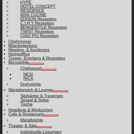
HYPE
HOTEL CONCEPT
RESIDENCE
MINI CUCINE
EDISON Rezeption
C.I.H.Y Rezeption
BENGENTILE Rezeption
TWIST Rezeption
CIAO PIÙ Rezeption
Chefzimmer
Mitarbeiterbüro
Meeting- & Konferenz
Homeoffice
Tresen, Empfang & Rezeption
Bürostühle
Chefsessel
NESI
RICA
Drehstühle
Wartebereich & Lounge
Sitzbänke & Traversen
Sessel & Sofas
Tische
Hotellerie & Miniküchen
Cafe & Restaurant
Metallstühle
Theater & Säle
Individuelle Lösungen