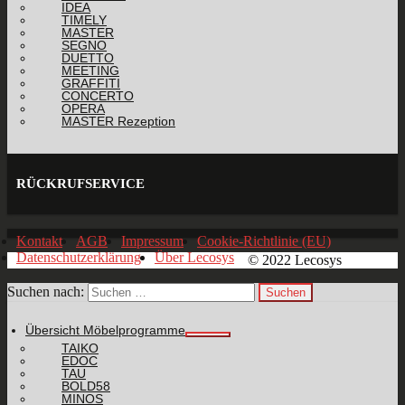
IDEA
TIMELY
MASTER
SEGNO
DUETTO
MEETING
GRAFFITI
CONCERTO
OPERA
MASTER Rezeption
RÜCKRUFSERVICE
Kontakt
AGB
Impressum
Cookie-Richtlinie (EU)
Datenschutzerklärung
Über Lecosys
© 2022 Lecosys
Suchen nach:
Übersicht Möbelprogramme
TAIKO
EDOC
TAU
BOLD58
MINOS