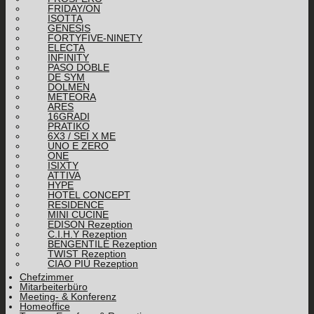
FRIDAY/ON
ISOTTA
GENESIS
FORTYFIVE-NINETY
ELECTA
INFINITY
PASO DOBLE
DE SYM
DOLMEN
METEORA
ARES
16GRADI
PRATIKO
6X3 / SEI X ME
UNO E ZERO
ONE
ISIXTY
ATTIVA
HYPE
HOTEL CONCEPT
RESIDENCE
MINI CUCINE
EDISON Rezeption
C.I.H.Y Rezeption
BENGENTILE Rezeption
TWIST Rezeption
CIAO PIÙ Rezeption
Chefzimmer
Mitarbeiterbüro
Meeting- & Konferenz
Homeoffice