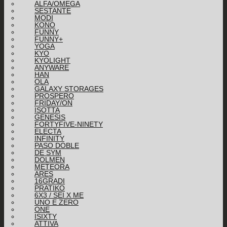
ALFA/OMEGA
SESTANTE
MODI
KONO
FUNNY
FUNNY+
YOGA
KYO
KYOLIGHT
ANYWARE
HAN
OLA
GALAXY STORAGES
PROSPERO
FRIDAY/ON
ISOTTA
GENESIS
FORTYFIVE-NINETY
ELECTA
INFINITY
PASO DOBLE
DE SYM
DOLMEN
METEORA
ARES
16GRADI
PRATIKO
6X3 / SEI X ME
UNO E ZERO
ONE
ISIXTY
ATTIVA