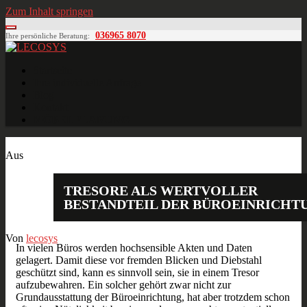
Zum Inhalt springen
036965 8070
Ihre persönliche Beratung:
LECOSYS
Büroeinrichtungen für Individualisten
Startseite
Ihre individuelle Anfrage
Blog
Kontakt
MÖBELPLANUNG
Nov.
20
2019
Aus
TRESORE ALS WERTVOLLER
BESTANDTEIL DER BÜROEINRICHT
Von
lecosys
In vielen Büros werden hochsensible Akten und Daten
gelagert. Damit diese vor fremden Blicken und Diebstahl
geschützt sind, kann es sinnvoll sein, sie in einem Tresor
aufzubewahren. Ein solcher gehört zwar nicht zur
Grundausstattung der Büroeinrichtung, hat aber trotzdem schon