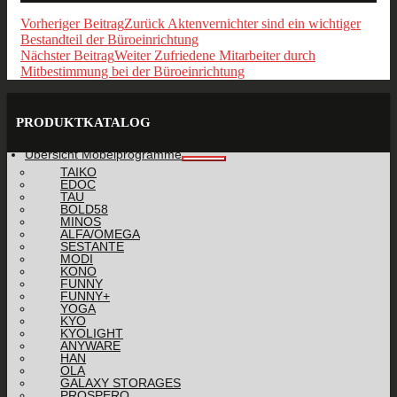
Vorheriger Beitrag
Zurück
Aktenvernichter sind ein wichtiger
Bestandteil der Büroeinrichtung
Nächster Beitrag
Weiter
Zufriedene Mitarbeiter durch
Mitbestimmung bei der Büroeinrichtung
PRODUKTKATALOG
Übersicht Möbelprogramme
TAIKO
EDOC
TAU
BOLD58
MINOS
ALFA/OMEGA
SESTANTE
MODI
KONO
FUNNY
FUNNY+
YOGA
KYO
KYOLIGHT
ANYWARE
HAN
OLA
GALAXY STORAGES
PROSPERO