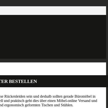
TER BESTELLEN
eise Rückenleiden sein und deshalb sollten gerade Büromöbel in
l und praktisch geht dies über einen Möbel-online Versand und
und ergonomisch geformten Tischen und Stühlen.