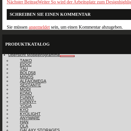
Nächster Beitrag
Weiter
So wird der Arbeitsplatz zum Designhighli
SCHREIBEN SIE EINEN KOMMENTAR
Sie müssen
angemeldet
sein, um einen Kommentar abzugeben.
PRODUKTKATALOG
Übersicht Möbelprogramme
TAIKO
EDOC
TAU
BOLD58
MINOS
ALFA/OMEGA
SESTANTE
MODI
KONO
FUNNY
FUNNY+
YOGA
KYO
KYOLIGHT
ANYWARE
HAN
OLA
GALAXY STORAGES