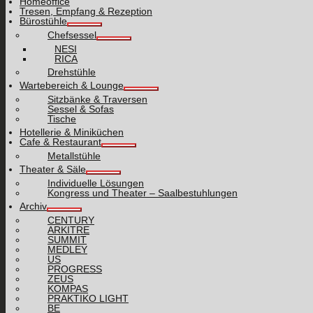
Homeoffice
Tresen, Empfang & Rezeption
Bürostühle
Chefsessel
NESI
RICA
Drehstühle
Wartebereich & Lounge
Sitzbänke & Traversen
Sessel & Sofas
Tische
Hotellerie & Miniküchen
Cafe & Restaurant
Metallstühle
Theater & Säle
Individuelle Lösungen
Kongress und Theater – Saalbestuhlungen
Archiv
CENTURY
ARKITRE
SUMMIT
MEDLEY
US
PROGRESS
ZEUS
KOMPAS
PRAKTIKO LIGHT
BE