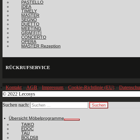
PASTELLO
IDEA
TIMELY
MASTER
SEGNO
DUETTO
MEETING
GRAFFITI
CONCERTO
OPERA
MASTER Rezeption
RÜCKRUFSERVICE
Kontakt
AGB
Impressum
Cookie-Richtlinie (EU)
Datenschu
© 2022 Lecosys
Suchen nach:
Übersicht Möbelprogramme
TAIKO
EDOC
TAU
BOLD58