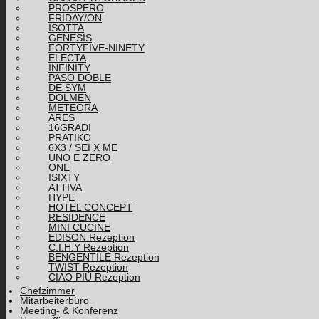
PROSPERO
FRIDAY/ON
ISOTTA
GENESIS
FORTYFIVE-NINETY
ELECTA
INFINITY
PASO DOBLE
DE SYM
DOLMEN
METEORA
ARES
16GRADI
PRATIKO
6X3 / SEI X ME
UNO E ZERO
ONE
ISIXTY
ATTIVA
HYPE
HOTEL CONCEPT
RESIDENCE
MINI CUCINE
EDISON Rezeption
C.I.H.Y Rezeption
BENGENTILE Rezeption
TWIST Rezeption
CIAO PIÙ Rezeption
Chefzimmer
Mitarbeiterbüro
Meeting- & Konferenz