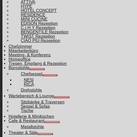
ATTIVA
HYPE
HOTEL CONCEPT
RESIDENCE
MINI CUCINE
EDISON Rezeption
C.I.H.Y Rezeption
BENGENTILE Rezeption
TWIST Rezeption
CIAO PIÙ Rezeption
Chefzimmer
Mitarbeiterbüro
Meeting- & Konferenz
Homeoffice
Tresen, Empfang & Rezeption
Bürostühle
Chefsessel
NESI
RICA
Drehstühle
Wartebereich & Lounge
Sitzbänke & Traversen
Sessel & Sofas
Tische
Hotellerie & Miniküchen
Cafe & Restaurant
Metallstühle
Theater & Säle