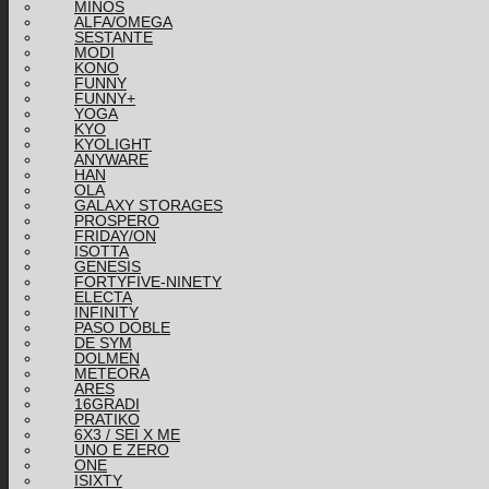
MINOS
ALFA/OMEGA
SESTANTE
MODI
KONO
FUNNY
FUNNY+
YOGA
KYO
KYOLIGHT
ANYWARE
HAN
OLA
GALAXY STORAGES
PROSPERO
FRIDAY/ON
ISOTTA
GENESIS
FORTYFIVE-NINETY
ELECTA
INFINITY
PASO DOBLE
DE SYM
DOLMEN
METEORA
ARES
16GRADI
PRATIKO
6X3 / SEI X ME
UNO E ZERO
ONE
ISIXTY