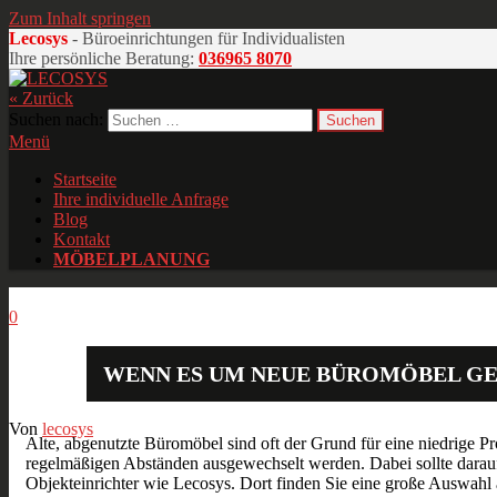
Zum Inhalt springen
Lecosys
- Büroeinrichtungen für Individualisten
Ihre persönliche Beratung:
036965 8070
« Zurück
LECOSYS
Büroeinrichtungen für Individualisten
Suchen nach:
Menü
Startseite
Ihre individuelle Anfrage
Blog
Kontakt
MÖBELPLANUNG
Okt.
11
2013
0
WENN ES UM NEUE BÜROMÖBEL GE
Von
lecosys
Alte, abgenutzte Büromöbel sind oft der Grund für eine niedrige P
regelmäßigen Abständen ausgewechselt werden. Dabei sollte darau
Objekteinrichter wie Lecosys. Dort finden Sie eine große Auswah